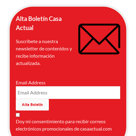
Alta Boletín Casa
Actual
Suscríbete a nuestra
newsletter de contenidos y
recibe información
actualizada.
Email Address
Doy mi consentimiento para recibir correos
electrónicos promocionales de casaactual.com