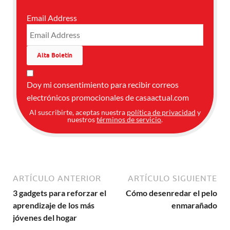
Email Address
Doy mi consentimiento para recibir correos
electrónicos promocionales de casaactual.com
Al suscribirte, aceptas nuestra
política de privacidad
y
nuestros
términos de servicio
.
ARTÍCULO ANTERIOR
ARTÍCULO SIGUIENTE
3 gadgets para reforzar el
Cómo desenredar el pelo
aprendizaje de los más
enmarañado
jóvenes del hogar