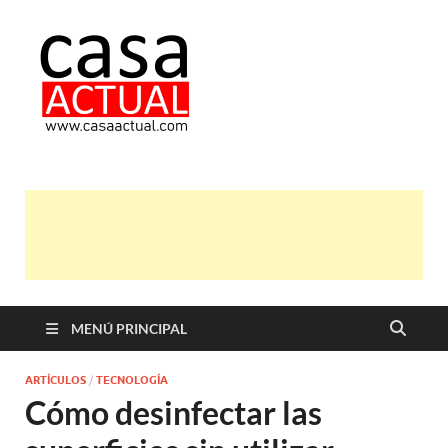
casa actual
En Casaactual.com encontrarás,
ideas, consejos y novedades de
decoración, bricolaje, belleza entre
otras, para disfrutar de la viada y de
tu casa.
MENÚ PRINCIPAL
ARTÍCULOS
/
TECNOLOGÍA
Cómo desinfectar las