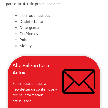
para disfrutar sin preocupaciones.
electrodomesticos
Desinfectante
Detergente
Ecofriendly
Polti
Moppy
Alta Boletín Casa
Actual
Suscríbete a nuestra
newsletter de contenidos y
recibe información
actualizada.