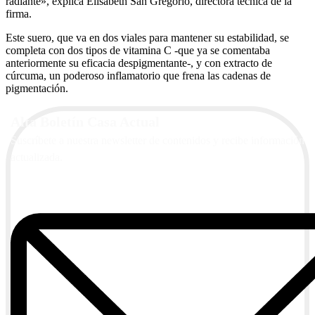
radiante», explica Elisabeth San Gregorio, directora técnica de la
firma.
Este suero, que va en dos viales para mantener su estabilidad, se
completa con dos tipos de vitamina C -que ya se comentaba
anteriormente su eficacia despigmentante-, y con extracto de
cúrcuma, un poderoso inflamatorio que frena las cadenas de
pigmentación.
Alta Boletín Casa Actual
Suscríbete a nuestra newsletter de contenidos y recibe información
actualizada.