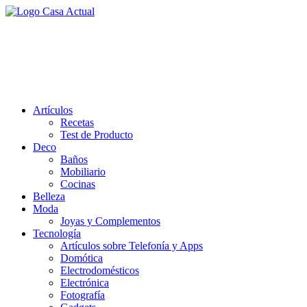
Saltar
al
casa actual
contenido
En Casaactual.com encontrarás, ideas, consejos y novedades de
decoración, bricolaje, belleza entre otras, para disfrutar de la viada y
de tu casa.
Artículos
Recetas
Test de Producto
Deco
Baños
Mobiliario
Cocinas
Belleza
Moda
Joyas y Complementos
Tecnología
Artículos sobre Telefonía y Apps
Domótica
Electrodomésticos
Electrónica
Fotografía