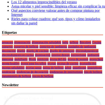
Los 12 alimentos imprescindibles del verano
Agua micelar y piel sensible: limpieza eficaz sin complicar la r
Qué aspectos conviene valorar antes de comprar pintura por
Internet
Rieles para colgar cuadros: qué son, tipos y cómo instalarlos
sin dañar la pared
Etiquetas
aguacate
alimentación
alimentación saludable
baño
belleza
Bricolaje
Cocina
consejos
consejos de belleza
consejos de jardineria
cuidados de jardineria
decoracion
diseño
diseño de cocinas
diseño de interiores
electrodomesticos
electrodomesticos cocina
iluminación
interior design
interiorismo
jardineria
mascotas
mobiliario
Moda
nutrición
receta del día
receta de postres
receta fácil
receta healthy
receta para los niños
recetas
recetas de cocina
recetasfáciles
recetas saludables
recetas sanas
rutina de belleza
salud
smarthome
smartphone
tendencias
tendencias de decoración
tendencias de interiorismo
tips de belleza
tratamientos de belleza
trucos de belleza
Newsletter
Alta Boletín Casa Actual
Suscríbete a nuestra newsletter de contenidos y recibe información