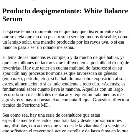
Producto despigmentante: White Balance
Serum
Llega ese temido momento en el que hay que discernir entre si lo
que se creía que era una peca resulta ser algo menos deseable, como
un lentigo solar, una mancha producida por los rayos uva, o si esa
mancha pasa a ser un odiado melasma.
El tema de las manchas es complejo y da mucho de qué hablar, ya
que hay millones de factores que influyen en la posibilidad (o no) de
revertirlas. Hay que tener en cuenta multitud de factores: si en su
aparición hay procesos hormonales que favorezcan su génesis
(embarazo, período, etc.), si ha habido una sobre exposición al sol,
estrés, alimentación o si es independiente a todo ello. «Además, es
fundamental saber cuanto lleva la mancha. Aquellas con un largo
recorrido son más difíciles de atacar y requerirán tratamientos más
agresivos y mayor constancia», comenta Raquel González, directora
técnica de Perricone MD.
Sea como sea, hay una serie de cosméticos que están
específicamente diseñados para tratarlas y desde aproximaciones
muy distintas, con activos que van desde la vitamina C a versiones
que sofistican el resveratrol, activo estrella y de larga fama en lo que