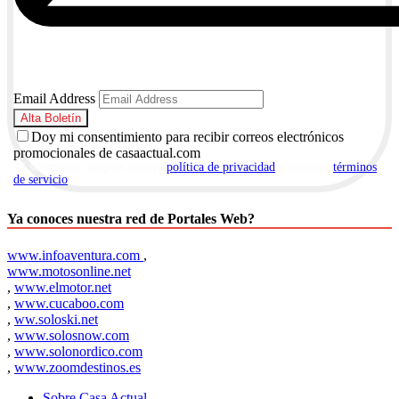
Email Address
Doy mi consentimiento para recibir correos electrónicos
promocionales de casaactual.com
Al suscribirte, aceptas nuestra
política de privacidad
y nuestros
términos
de servicio
.
Ya conoces nuestra red de Portales Web?
www.infoaventura.com
,
www.motosonline.net
,
www.elmotor.net
,
www.cucaboo.com
,
ww.soloski.net
,
www.solosnow.com
,
www.solonordico.com
,
www.zoomdestinos.es
Sobre Casa Actual