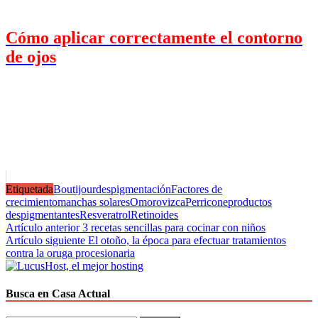
Cómo aplicar correctamente el contorno
de ojos
Etiquetada
Boutijour
despigmentación
Factores de
crecimiento
manchas solares
Omorovizca
Perricone
productos
despigmentantes
Resveratrol
Retinoides
Navegación
Artículo anterior
3 recetas sencillas para cocinar con niños
Artículo siguiente
El otoño, la época para efectuar tratamientos
de
contra la oruga procesionaria
entradas
Busca en Casa Actual