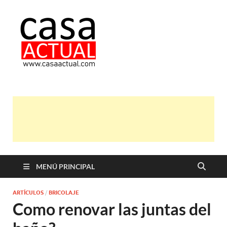
casa actual
En Casaactual.com encontrarás,
ideas, consejos y novedades de
decoración, bricolaje, belleza entre
otras, para disfrutar de la viada y de
tu casa.
MENÚ PRINCIPAL
ARTÍCULOS
/
BRICOLAJE
Como renovar las juntas del