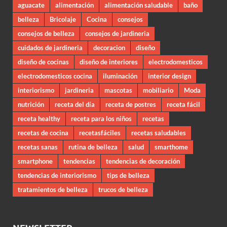
aguacate
alimentación
alimentación saludable
baño
belleza
Bricolaje
Cocina
consejos
consejos de belleza
consejos de jardineria
cuidados de jardineria
decoracion
diseño
diseño de cocinas
diseño de interiores
electrodomesticos
electrodomesticos cocina
iluminación
interior design
interiorismo
jardineria
mascotas
mobiliario
Moda
nutrición
receta del día
receta de postres
receta fácil
receta healthy
receta para los niños
recetas
recetas de cocina
recetasfáciles
recetas saludables
recetas sanas
rutina de belleza
salud
smarthome
smartphone
tendencias
tendencias de decoración
tendencias de interiorismo
tips de belleza
tratamientos de belleza
trucos de belleza