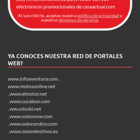
electrónicos promocionales de casaactual.com
Al suscribirte, aceptas nuestra
política de privacidad
y
nuestros
términos de servicio
.
YA CONOCES NUESTRA RED DE PORTALES
WEB?
www.infoaventura.com
,
www.motosonline.net
,
www.elmotor.net
,
www.cucaboo.com
,
ww.soloski.net
,
www.solosnow.com
,
www.solonordico.com
,
www.zoomdestinos.es