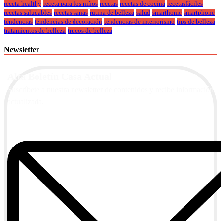
receta healthy
receta para los niños
recetas
recetas de cocina
recetasfáciles
recetas saludables
recetas sanas
rutina de belleza
salud
smarthome
smartphone
tendencias
tendencias de decoración
tendencias de interiorismo
tips de belleza
tratamientos de belleza
trucos de belleza
Newsletter
Alta Boletín Casa Actual
Suscríbete a nuestra newsletter de contenidos y recibe información
actualizada.