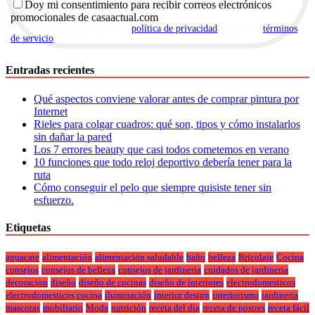
Doy mi consentimiento para recibir correos electrónicos
promocionales de casaactual.com
Al suscribirte, aceptas nuestra
política de privacidad
y nuestros
términos
de servicio
.
Entradas recientes
Qué aspectos conviene valorar antes de comprar pintura por
Internet
Rieles para colgar cuadros: qué son, tipos y cómo instalarlos
sin dañar la pared
Los 7 errores beauty que casi todos cometemos en verano
10 funciones que todo reloj deportivo debería tener para la
ruta
Cómo conseguir el pelo que siempre quisiste tener sin
esfuerzo.
Etiquetas
aguacate
alimentación
alimentación saludable
baño
belleza
Bricolaje
Cocina
consejos
consejos de belleza
consejos de jardineria
cuidados de jardineria
decoracion
diseño
diseño de cocinas
diseño de interiores
electrodomesticos
electrodomesticos cocina
iluminación
interior design
interiorismo
jardineria
mascotas
mobiliario
Moda
nutrición
receta del día
receta de postres
receta fácil