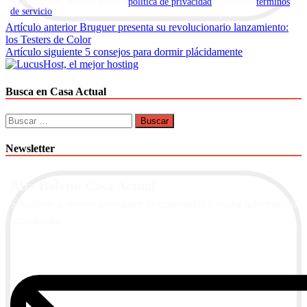
Al suscribirte, aceptas nuestra
política de privacidad
y nuestros
términos
de servicio
.
Navegación
Artículo anterior
Bruguer presenta su revolucionario lanzamiento:
los Testers de Color
de
Artículo siguiente
5 consejos para dormir plácidamente
entradas
Busca en Casa Actual
Buscar:
Newsletter
Alta Boletín Casa Actual
Suscríbete a nuestra newsletter de contenidos y recibe información
actualizada.