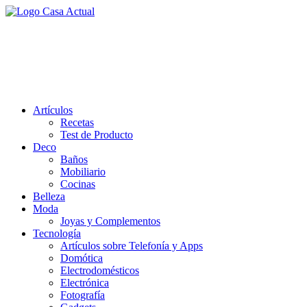
Saltar
al
casa actual
contenido
En Casaactual.com encontrarás, ideas, consejos y novedades de
decoración, bricolaje, belleza entre otras, para disfrutar de la viada y
de tu casa.
Artículos
Recetas
Test de Producto
Deco
Baños
Mobiliario
Cocinas
Belleza
Moda
Joyas y Complementos
Tecnología
Artículos sobre Telefonía y Apps
Domótica
Electrodomésticos
Electrónica
Fotografía