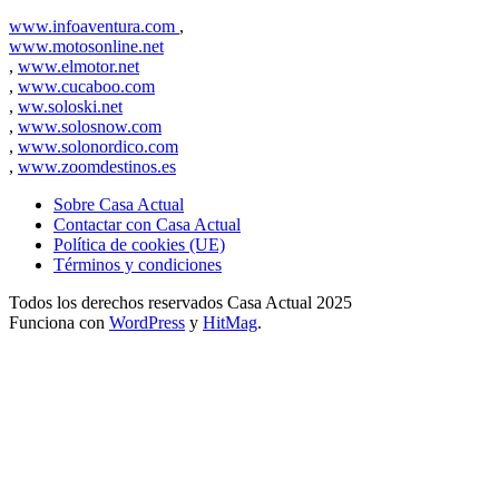
www.infoaventura.com
,
www.motosonline.net
,
www.elmotor.net
,
www.cucaboo.com
,
ww.soloski.net
,
www.solosnow.com
,
www.solonordico.com
,
www.zoomdestinos.es
Sobre Casa Actual
Contactar con Casa Actual
Política de cookies (UE)
Términos y condiciones
Todos los derechos reservados Casa Actual 2025
Funciona con
WordPress
y
HitMag
.