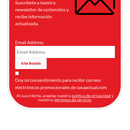
Suscríbete a nuestra
newsletter de contenidos y
recibe información
actualizada.
Email Address
Doy mi consentimiento para recibir correos
electrónicos promocionales de casaactual.com
Al suscribirte, aceptas nuestra
política de privacidad
y
nuestros
términos de servicio
.