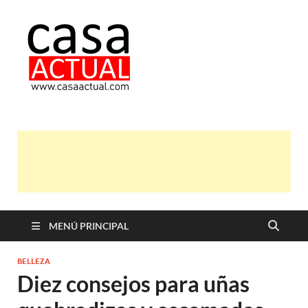
casa actual
En Casaactual.com encontrarás,
ideas, consejos y novedades de
decoración, bricolaje, belleza entre
otras, para disfrutar de la viada y de
tu casa.
MENÚ PRINCIPAL
BELLEZA
Diez consejos para uñas