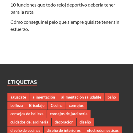
10 funciones que todo reloj deportivo debería tener
para la ruta
Cómo conseguir el pelo que siempre quisiste tener sin
esfuerzo.
ETIQUETAS
aguacate
alimentación
alimentación saludable
baño
belleza
Bricolaje
Cocina
consejos
consejos de belleza
consejos de jardineria
cuidados de jardineria
decoracion
diseño
diseño de cocinas
diseño de interiores
electrodomesticos