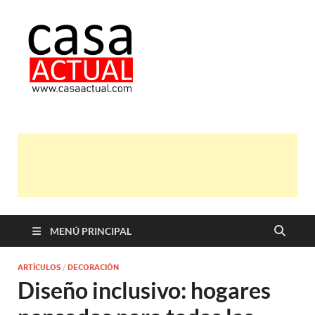
casa actual
En Casaactual.com encontrarás,
ideas, consejos y novedades de
decoración, bricolaje, belleza entre
otras, para disfrutar de la viada y de
tu casa.
MENÚ PRINCIPAL
ARTÍCULOS
/
DECORACIÓN
Diseño inclusivo: hogares