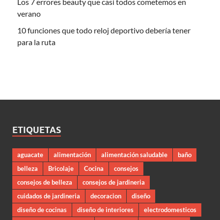
Los 7 errores beauty que casi todos cometemos en
verano
10 funciones que todo reloj deportivo debería tener
para la ruta
ETIQUETAS
aguacate
alimentación
alimentación saludable
baño
belleza
Bricolaje
Cocina
consejos
consejos de belleza
consejos de jardineria
cuidados de jardineria
decoracion
diseño
diseño de cocinas
diseño de interiores
electrodomesticos