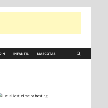
e otras, para disfrutar de la viada y de tu casa.
DÍN
INFANTIL
MASCOTAS