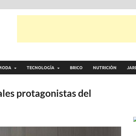
tual
trarás, ideas, consejos y novedades de decoración, bricolaje, belleza entr
MODA
TECNOLOGÍA
BRICO
NUTRICIÓN
JAR
ales protagonistas del