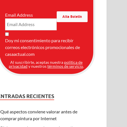
Email Address
Doy mi consentimiento para recibir
correos electrónicos promocionales de
casaactual.com
Al suscribirte, aceptas nuestra
política de
privacidad
y nuestros
términos de servicio
.
ENTRADAS RECIENTES
Qué aspectos conviene valorar antes de
comprar pintura por Internet