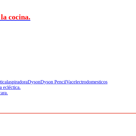
la cocina.
tical
aspiradora
Dyson
Dyson PencilVac
electrodomesticos
 ecléctica.
cara.