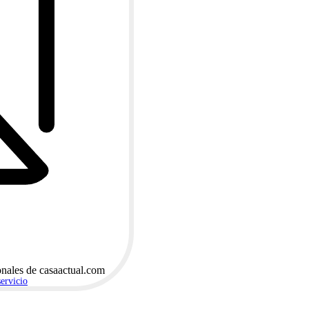
onales de casaactual.com
servicio
.