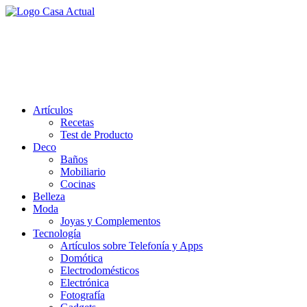
Saltar
al
casa actual
contenido
En Casaactual.com encontrarás, ideas, consejos y novedades de decoració
Artículos
Recetas
Test de Producto
Deco
Baños
Mobiliario
Cocinas
Belleza
Moda
Joyas y Complementos
Tecnología
Artículos sobre Telefonía y Apps
Domótica
Electrodomésticos
Electrónica
Fotografía