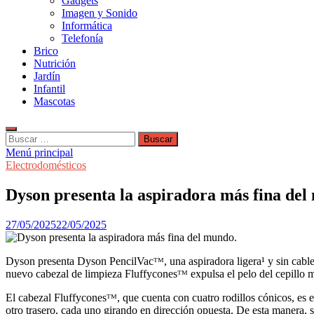
Gadgets
Imagen y Sonido
Informática
Telefonía
Brico
Nutrición
Jardín
Infantil
Mascotas
Buscar:
Menú principal
Electrodomésticos
Dyson presenta la aspiradora más fina del
27/05/2025
22/05/2025
Dyson presenta Dyson PencilVacᵀᴹ, una aspiradora ligera¹ y sin cable 
nuevo cabezal de limpieza Fluffyconesᵀᴹ expulsa el pelo del cepillo mi
El cabezal Fluffyconesᵀᴹ, que cuenta con cuatro rodillos cónicos, es e
otro trasero, cada uno girando en dirección opuesta. De esta manera, s