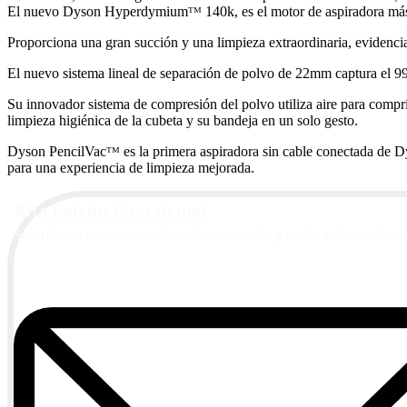
El nuevo Dyson Hyperdymiumᵀᴹ 140k, es el motor de aspiradora más
Proporciona una gran succión y una limpieza extraordinaria, evidenciad
El nuevo sistema lineal de separación de polvo de 22mm captura el 99
Su innovador sistema de compresión del polvo utiliza aire para comp
limpieza higiénica de la cubeta y su bandeja en un solo gesto.
Dyson PencilVacᵀᴹ es la primera aspiradora sin cable conectada de Dy
para una experiencia de limpieza mejorada.
Alta Boletín Casa Actual
Suscríbete a nuestra newsletter de contenidos y recibe información a