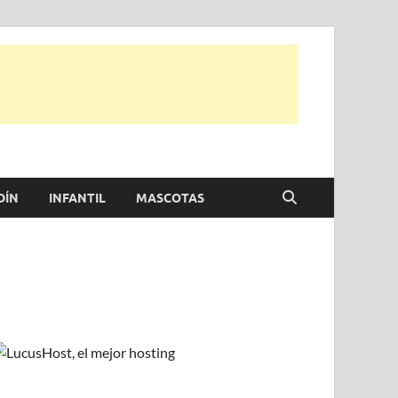
e otras, para disfrutar de la viada y de tu casa.
DÍN
INFANTIL
MASCOTAS