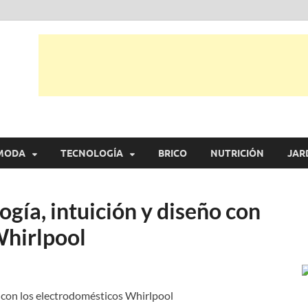
tual
trarás, ideas, consejos y novedades de decoración, bricolaje, belleza entr
MODA
TECNOLOGÍA
BRICO
NUTRICIÓN
JAR
logía, intuición y diseño con
Whirlpool