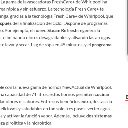
o. La gama de lavasecadoras FreshCare+ de Whirlpool ha
rea rápida y sin esfuerzo. La tecnología Fresh Care+ te
nga, gracias a la tecnología Fresh Care+ de Whirlpool, que
después
de la finalización del ciclo
.
Dispone de programas
o. Por ejemplo, el nuevo
Steam Refresh
regenera la
s, eliminando olores desagradables y alisando las arrugas.
te lavar y secar 1 kg de ropa en 45 minutos, y el
programa
ible con la nueva gama de hornos NewActual de Whirlpool.
una capacidad de 71 litros, estos hornos permiten
cocinar
lar olores ni sabores. Entre sus beneficios extra, destaca la
 deliciosos y saludables en tan solo tres pasos: verter agua
os y activar la función vapor. Además, incluye
dos sistemas
 pirolítica y la hidrolítica.