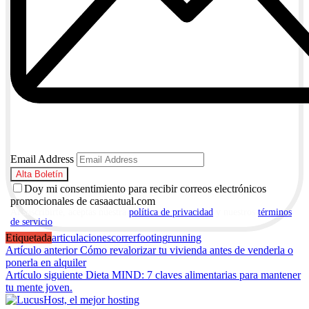
Email Address
Doy mi consentimiento para recibir correos electrónicos
promocionales de casaactual.com
Al suscribirte, aceptas nuestra
política de privacidad
y nuestros
términos
de servicio
.
Etiquetada
articulaciones
correr
footing
running
Navegación
Artículo anterior
Cómo revalorizar tu vivienda antes de venderla o
ponerla en alquiler
de
Artículo siguiente
Dieta MIND: 7 claves alimentarias para mantener
entradas
tu mente joven.