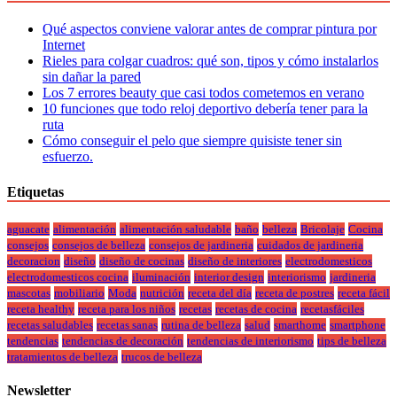
Qué aspectos conviene valorar antes de comprar pintura por
Internet
Rieles para colgar cuadros: qué son, tipos y cómo instalarlos
sin dañar la pared
Los 7 errores beauty que casi todos cometemos en verano
10 funciones que todo reloj deportivo debería tener para la
ruta
Cómo conseguir el pelo que siempre quisiste tener sin
esfuerzo.
Etiquetas
aguacate
alimentación
alimentación saludable
baño
belleza
Bricolaje
Cocina
consejos
consejos de belleza
consejos de jardineria
cuidados de jardineria
decoracion
diseño
diseño de cocinas
diseño de interiores
electrodomesticos
electrodomesticos cocina
iluminación
interior design
interiorismo
jardineria
mascotas
mobiliario
Moda
nutrición
receta del día
receta de postres
receta fácil
receta healthy
receta para los niños
recetas
recetas de cocina
recetasfáciles
recetas saludables
recetas sanas
rutina de belleza
salud
smarthome
smartphone
tendencias
tendencias de decoración
tendencias de interiorismo
tips de belleza
tratamientos de belleza
trucos de belleza
Newsletter