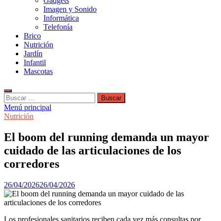
Gadgets
Imagen y Sonido
Informática
Telefonía
Brico
Nutrición
Jardín
Infantil
Mascotas
Buscar:
Menú principal
Nutrición
El boom del running demanda un mayor
cuidado de las articulaciones de los
corredores
26/04/2026
26/04/2026
Los profesionales sanitarios reciben cada vez más consultas por