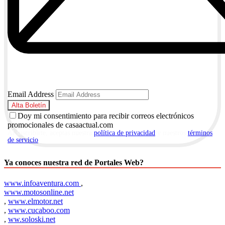
Email Address
Doy mi consentimiento para recibir correos electrónicos
promocionales de casaactual.com
Al suscribirte, aceptas nuestra
política de privacidad
y nuestros
términos
de servicio
.
Ya conoces nuestra red de Portales Web?
www.infoaventura.com
,
www.motosonline.net
,
www.elmotor.net
,
www.cucaboo.com
,
ww.soloski.net