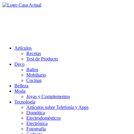
Saltar
al
casa actual
contenido
En Casaactual.com encontrarás, ideas, consejos y novedades de
decoración, bricolaje, belleza entre otras, para disfrutar de la viada y
de tu casa.
Artículos
Recetas
Test de Producto
Deco
Baños
Mobiliario
Cocinas
Belleza
Moda
Joyas y Complementos
Tecnología
Artículos sobre Telefonía y Apps
Domótica
Electrodomésticos
Electrónica
Fotografía