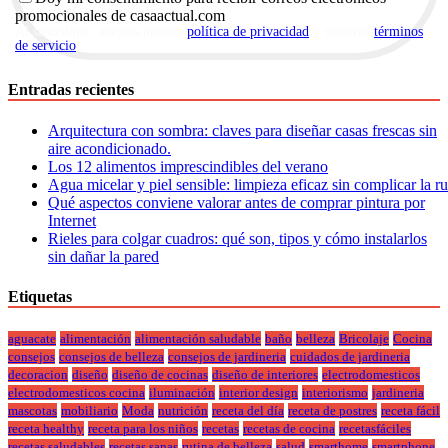
promocionales de casaactual.com
Al suscribirte, aceptas nuestra
política de privacidad
y nuestros
términos
de servicio
.
Entradas recientes
Arquitectura con sombra: claves para diseñar casas frescas sin
aire acondicionado.
Los 12 alimentos imprescindibles del verano
Agua micelar y piel sensible: limpieza eficaz sin complicar la r
Qué aspectos conviene valorar antes de comprar pintura por
Internet
Rieles para colgar cuadros: qué son, tipos y cómo instalarlos
sin dañar la pared
Etiquetas
aguacate
alimentación
alimentación saludable
baño
belleza
Bricolaje
Cocina
consejos
consejos de belleza
consejos de jardineria
cuidados de jardineria
decoracion
diseño
diseño de cocinas
diseño de interiores
electrodomesticos
electrodomesticos cocina
iluminación
interior design
interiorismo
jardineria
mascotas
mobiliario
Moda
nutrición
receta del día
receta de postres
receta fácil
receta healthy
receta para los niños
recetas
recetas de cocina
recetasfáciles
recetas saludables
recetas sanas
rutina de belleza
salud
smarthome
smartphone