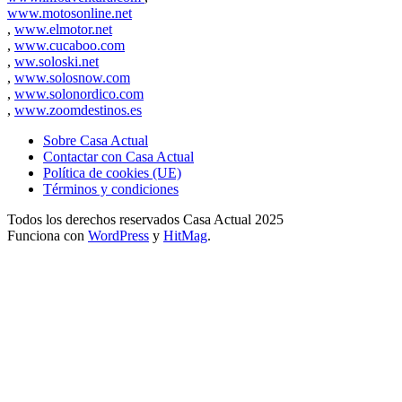
www.motosonline.net
,
www.elmotor.net
,
www.cucaboo.com
,
ww.soloski.net
,
www.solosnow.com
,
www.solonordico.com
,
www.zoomdestinos.es
Sobre Casa Actual
Contactar con Casa Actual
Política de cookies (UE)
Términos y condiciones
Todos los derechos reservados Casa Actual 2025
Funciona con
WordPress
y
HitMag
.