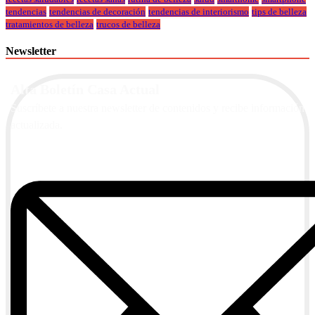
tendencias
tendencias de decoración
tendencias de interiorismo
tips de belleza
tratamientos de belleza
trucos de belleza
Newsletter
Alta Boletín Casa Actual
Suscríbete a nuestra newsletter de contenidos y recibe información
actualizada.