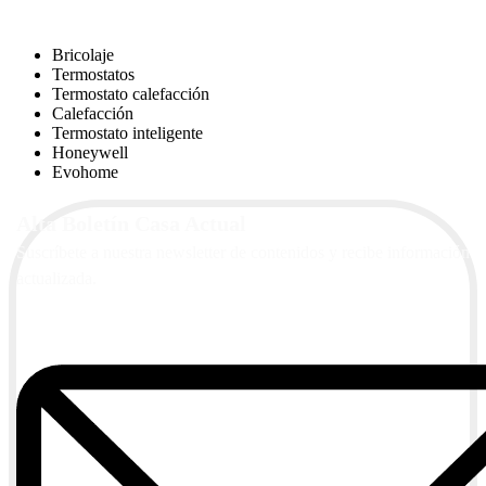
Bricolaje
Termostatos
Termostato calefacción
Calefacción
Termostato inteligente
Honeywell
Evohome
Alta Boletín Casa Actual
Suscríbete a nuestra newsletter de contenidos y recibe información
actualizada.