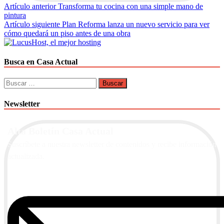
Navegación
Artículo anterior
Transforma tu cocina con una simple mano de
pintura
de
Artículo siguiente
Plan Reforma lanza un nuevo servicio para ver
entradas
cómo quedará un piso antes de una obra
Busca en Casa Actual
Buscar:
Newsletter
Alta Boletín Casa Actual
Suscríbete a nuestra newsletter de contenidos y recibe información
actualizada.