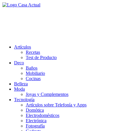
Saltar
al
casa actual
contenido
En Casaactual.com encontrarás, ideas, consejos y novedades de
decoración, bricolaje, belleza entre otras, para disfrutar de la viada y
de tu casa.
Artículos
Recetas
Test de Producto
Deco
Baños
Mobiliario
Cocinas
Belleza
Moda
Joyas y Complementos
Tecnología
Artículos sobre Telefonía y Apps
Domótica
Electrodomésticos
Electrónica
Fotografía