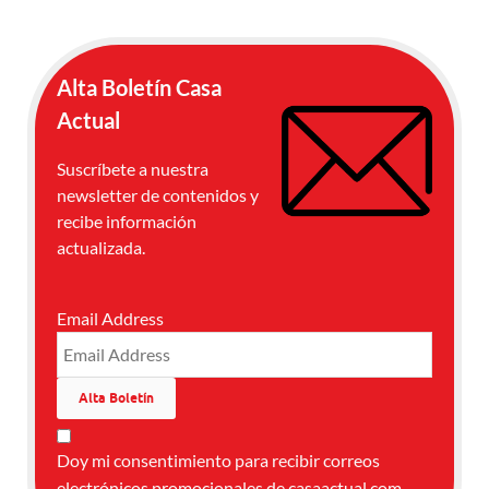
Alta Boletín Casa
Actual
Suscríbete a nuestra
newsletter de contenidos y
recibe información
actualizada.
Email Address
Doy mi consentimiento para recibir correos
electrónicos promocionales de casaactual.com