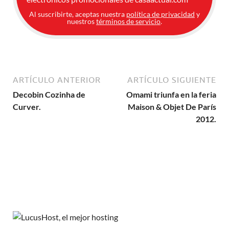
Al suscribirte, aceptas nuestra
política de privacidad
y
nuestros
términos de servicio
.
ARTÍCULO ANTERIOR
ARTÍCULO SIGUIENTE
Decobin Cozinha de
Omami triunfa en la feria
Curver.
Maison & Objet De París
2012.