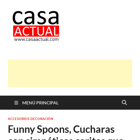
casa actual
En Casaactual.com encontrarás,
ideas, consejos y novedades de
decoración, bricolaje, belleza entre
otras, para disfrutar de la viada y de
tu casa.
MENÚ PRINCIPAL
ACCESORIOS DECORACIÓN
Funny Spoons, Cucharas