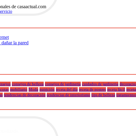
onales de casaactual.com
servicio
.
ernet
n dañar la pared
nsejos
consejos de belleza
consejos de jardineria
cuidados de jardineria
decoracio
cotas
mobiliario
Moda
nutrición
receta del día
receta de postres
receta fácil
recet
as
tendencias de decoración
tendencias de interiorismo
tips de belleza
tratamiento
ctualizada.