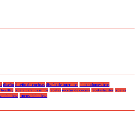
n
diseño
diseño de cocinas
diseño de interiores
electrodomesticos
a healthy
receta para los niños
recetas
recetas de cocina
recetasfáciles
recetas
s de belleza
trucos de belleza