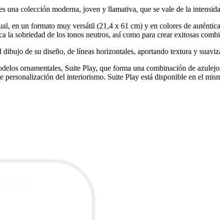
s una colección moderna, joven y llamativa, que se vale de la intensidad
al, en un formato muy versátil (21,4 x 61 cm) y en colores de auténtica
sca la sobriedad de los tonos neutros, así como para crear exitosas comb
l dibujo de su diseño, de líneas horizontales, aportando textura y suavi
delos ornamentales, Suite Play, que forma una combinación de azulejos
e personalización del interiorismo. Suite Play está disponible en el mis
ctualizada.