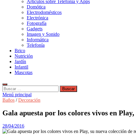
Artículos sobre Telefonía y Apps
Domótica
Electrodomésticos
Electrónica
Fotografía
Gadgets
Imagen y Sonido
Informática
Telefonía
Brico
Nutrición
Jardín
Infantil
Mascotas
Buscar:
Menú principal
Baños
/
Decoración
Gala apuesta por los colores vivos en Play,
28/04/2016