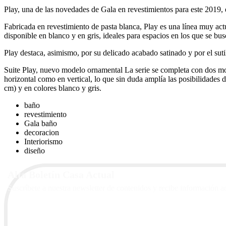
Play, una de las novedades de Gala en revestimientos para este 2019, e
Fabricada en revestimiento de pasta blanca, Play es una línea muy actu
disponible en blanco y en gris, ideales para espacios en los que se bu
Play destaca, asimismo, por su delicado acabado satinado y por el suti
Suite Play, nuevo modelo ornamental La serie se completa con dos mo
horizontal como en vertical, lo que sin duda amplía las posibilidades d
cm) y en colores blanco y gris.
baño
revestimiento
Gala baño
decoracion
Interiorismo
diseño
Alta Boletín Casa Actual
Suscríbete a nuestra newsletter de contenidos y recibe información a