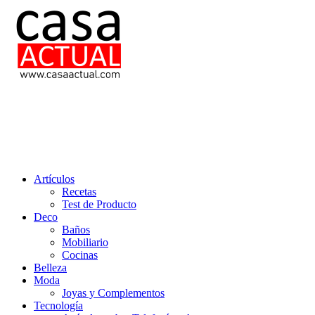
Saltar
al
contenido
casa actual
En Casaactual.com encontrarás, ideas, consejos y novedades de decoració
Artículos
Recetas
Test de Producto
Deco
Baños
Mobiliario
Cocinas
Belleza
Moda
Joyas y Complementos
Tecnología