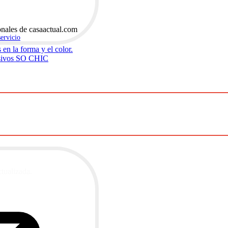
onales de casaactual.com
servicio
.
en la forma y el color.
hesivos SO CHIC
ctualizada.