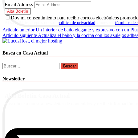
Email Address
Doy mi consentimiento para recibir correos electrónicos promoci
Al suscribirte, aceptas nuestra
política de privacidad
y nuestros
términos de 
Navegación
Artículo anterior
Un interior de baño elegante y expresivo con un Plus 
Artículo siguiente
Actualiza el baño y la cocina con los azulejos ad
de
entradas
Busca en Casa Actual
Buscar:
Newsletter
Alta Boletín Casa Actual
Suscríbete a nuestra newsletter de contenidos y recibe información a