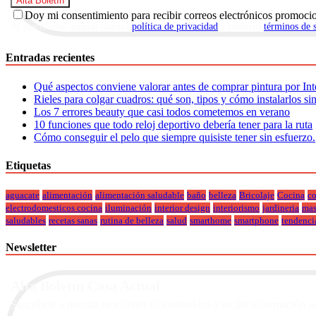
Doy mi consentimiento para recibir correos electrónicos promoci
Al suscribirte, aceptas nuestra
política de privacidad
y nuestros
términos de 
Entradas recientes
Qué aspectos conviene valorar antes de comprar pintura por Int
Rieles para colgar cuadros: qué son, tipos y cómo instalarlos si
Los 7 errores beauty que casi todos cometemos en verano
10 funciones que todo reloj deportivo debería tener para la ruta
Cómo conseguir el pelo que siempre quisiste tener sin esfuerzo.
Etiquetas
aguacate
alimentación
alimentación saludable
baño
belleza
Bricolaje
Cocina
co
electrodomesticos cocina
iluminación
interior design
interiorismo
jardineria
mas
saludables
recetas sanas
rutina de belleza
salud
smarthome
smartphone
tendenci
Newsletter
Alta Boletín Casa Actual
Suscríbete a nuestra newsletter de contenidos y recibe información a