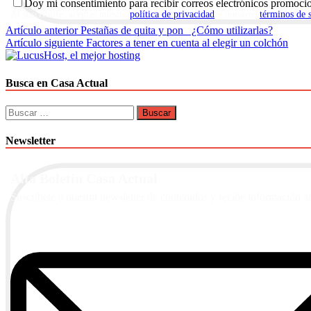
Doy mi consentimiento para recibir correos electrónicos promoci
Al suscribirte, aceptas nuestra
política de privacidad
y nuestros
términos de 
Navegación
Artículo anterior
Pestañas de quita y pon ¿Cómo utilizarlas?
Artículo siguiente
Factores a tener en cuenta al elegir un colchón
de
entradas
Busca en Casa Actual
Buscar:
Newsletter
Alta Boletín Casa Actual
Suscríbete a nuestra newsletter de contenidos y recibe información a