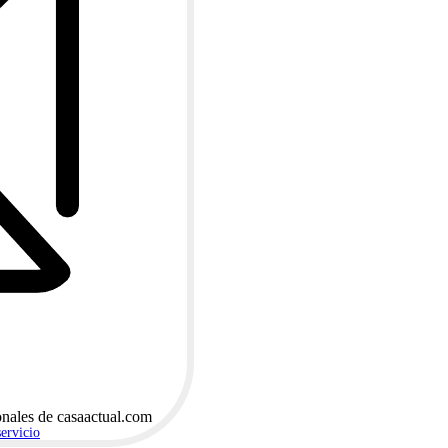
onales de casaactual.com
servicio
.