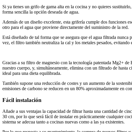
Si ya tienes un grifo de gama alta en la cocina y no quieres sustitu
forma sencilla la opción deseada de agua.
Además de un diseño excelente, esta grifería cumple dos funciones ese
otro para el agua que proviene directamente del suministro de la red.
Está diseñado de tal forma que se asegura que el agua filtrada nunca p
vez, el filtro también neutraliza la cal y los metales pesados, evitando 
Gracias a su filtro de magnesio con la tecnología patentada Mg2+ d
nuestro cuerpo, y, simultáneamente, elimina con un filtrado de hasta 
ideal para una dieta equilibrada.
También supone una reducción de costes y un aumento de la sostenibil
emisiones de carbono se reducen en un 80% aproximadamente en com
Fácil instalación
Añade a sus ventajas la capacidad de filtrar hasta una cantidad de c
30 cm, por lo que será fácil de instalar en prácticamente cualquier co
sistema se adecua tanto a cocinas nuevas como a las ya existentes.
Por lo que respecta a su mantenimiento, la compra de nuevos filtros 