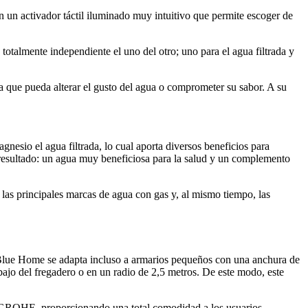
 un activador táctil iluminado muy intuitivo que permite escoger de
otalmente independiente el uno del otro; uno para el agua filtrada y
ia que pueda alterar el gusto del agua o comprometer su sabor. A su
io el agua filtrada, lo cual aporta diversos beneficios para
El resultado: un agua muy beneficiosa para la salud y un complemento
las principales marcas de agua con gas y, al mismo tiempo, las
E Blue Home se adapta incluso a armarios pequeños con una anchura de
bajo del fregadero o en un radio de 2,5 metros. De este modo, este
 de GROHE, proporcionando una total comodidad a los usuarios.