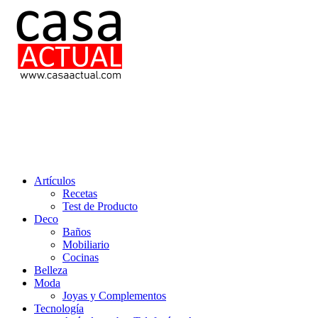
Saltar
al
contenido
casa actual
En Casaactual.com encontrarás, ideas, consejos y novedades de decoració
Artículos
Recetas
Test de Producto
Deco
Baños
Mobiliario
Cocinas
Belleza
Moda
Joyas y Complementos
Tecnología