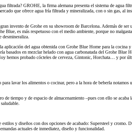
sa agua filtrada? GROHE, la firma alemana presenta el sistema de agua 
ercado que ofrece agua fría filtrada y mineralizada, con o sin gas, al i
 gran invento de Grohe en su showroom de Barcelona. Además de ser un
rohe Blue, es más respetuoso con el medio ambiente, porque no malgasta
e desmineraliza.
a aplicación del agua obtenida con Grohe Blue Home para la cocina y lo
ayoría basados en mezclar helado con agua carbonatada del Grohe Blue H
a. Hoy hemos probado cócteles de cerveza, Gintonic, Horchata… y por ú
 para lavar los alimentos o cocinar, pero a la hora de beberla notamos
orro de tiempo y de espacio de almacenamiento –pues con ello se acaba la
a saludable.
e estilos y diseños con dos opciones de acabado: Supersteel y cromo.
 demandas actuales de inmediatez, diseño y funcionalidad.