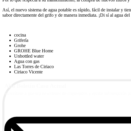
Así, el nuevo sistema de agua potable es rápido, fácil de instalar y ti
sabor directamente del grifo y de manera inmediata. ¡Di sí al agua del 
cocina
Grifería
Grohe
GROHE Blue Home
Unbottled water
Agua con gas
Las Torres de Ciriaco
Ciriaco Vicente
Alta Boletín Casa Actual
Suscríbete a nuestra newsletter de contenidos y recibe información a