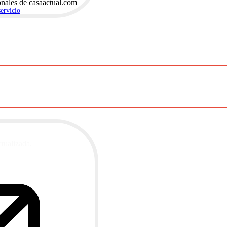
onales de casaactual.com
servicio
.
ctualizada.