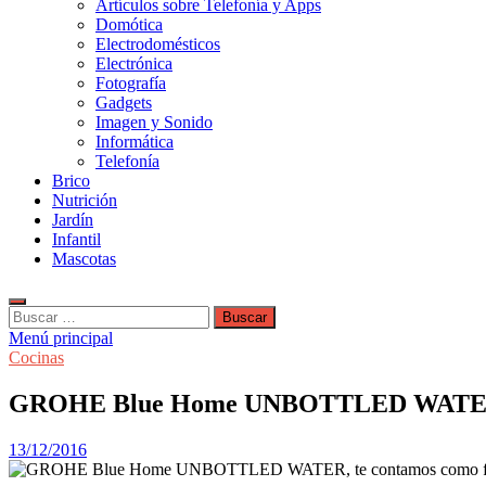
Artículos sobre Telefonía y Apps
Domótica
Electrodomésticos
Electrónica
Fotografía
Gadgets
Imagen y Sonido
Informática
Telefonía
Brico
Nutrición
Jardín
Infantil
Mascotas
Buscar:
Menú principal
Cocinas
GROHE Blue Home UNBOTTLED WATER, t
13/12/2016