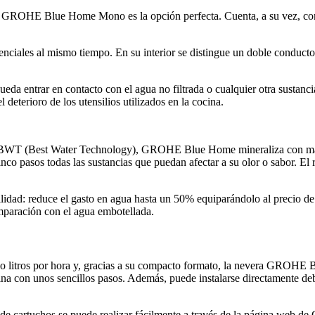
irlo, GROHE Blue Home Mono es la opción perfecta. Cuenta, a su vez, con
nciales al mismo tiempo. En su interior se distingue un doble conducto t
ueda entrar en contacto con el agua no filtrada o cualquier otra sustanc
el deterioro de los utensilios utilizados en la cocina.
e BWT (Best Water Technology), GROHE Blue Home mineraliza con magnes
cinco pasos todas las sustancias que puedan afectar a su olor o sabor. 
idad: reduce el gasto en agua hasta un 50% equiparándolo al precio de 
paración con el agua embotellada.
inco litros por hora y, gracias a su compacto formato, la nevera GROH
cina con unos sencillos pasos. Además, puede instalarse directamente de
y de cartuchos se puede realizar fácilmente a través de la página web