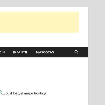
e otras, para disfrutar de la viada y de tu casa.
DÍN
INFANTIL
MASCOTAS