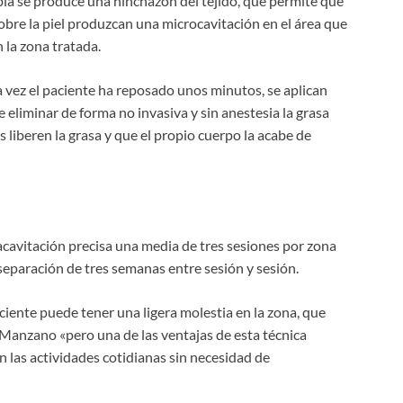
pia se produce una hinchazón del tejido, que permite que
obre la piel produzcan una microcavitación en el área que
n la zona tratada.
na vez el paciente ha reposado unos minutos, se aplican
e eliminar de forma no invasiva y sin anestesia la grasa
s liberen la grasa y que el propio cuerpo la acabe de
acavitación precisa una media de tres sesiones por zona
separación de tres semanas entre sesión y sesión.
iente puede tener una ligera molestia en la zona, que
 Manzano «pero una de las ventajas de esta técnica
 las actividades cotidianas sin necesidad de