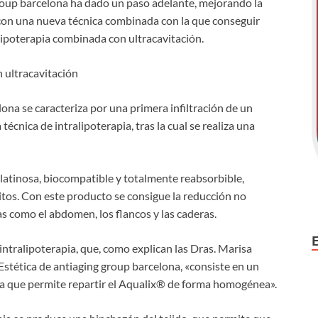
group barcelona ha dado un paso adelante, mejorando la
 con una nueva técnica combinada con la que conseguir
alipoterapia combinada con ultracavitación.
n ultracavitación
na se caracteriza por una primera infiltración de un
cnica de intralipoterapia, tras la cual se realiza una
latinosa, biocompatible y totalmente reabsorbible,
itos. Con este producto se consigue la reducción no
nas como el abdomen, los flancos y las caderas.
a intralipoterapia, que, como explican las Dras. Marisa
stética de antiaging group barcelona, «consiste en un
rga que permite repartir el Aqualix® de forma homogénea».