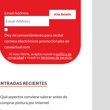
Email Address
Doy mi consentimiento para recibir
correos electrónicos promocionales de
casaactual.com
Al suscribirte, aceptas nuestra
política de
privacidad
y nuestros
términos de servicio
.
ENTRADAS RECIENTES
Qué aspectos conviene valorar antes de
comprar pintura por Internet