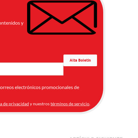
ontenidos y
correos electrónicos promocionales de
ca de privacidad
y nuestros
términos de servicio
.