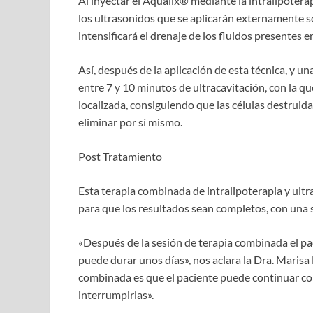
Al inyectar el Aqualix® mediante la intralipotera
los ultrasonidos que se aplicarán externamente s
intensificará el drenaje de los fluidos presentes e
Así, después de la aplicación de esta técnica, y u
entre 7 y 10 minutos de ultracavitación, con la qu
localizada, consiguiendo que las células destruida
eliminar por sí mismo.
Post Tratamiento
Esta terapia combinada de intralipoterapia y ultr
para que los resultados sean completos, con una 
«Después de la sesión de terapia combinada el pac
puede durar unos días», nos aclara la Dra. Marisa
combinada es que el paciente puede continuar con
interrumpirlas».