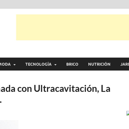
tual
trarás, ideas, consejos y novedades de decoración, bricolaje, belleza entr
MODA
TECNOLOGÍA
BRICO
NUTRICIÓN
JAR
ada con Ultracavitación, La
.