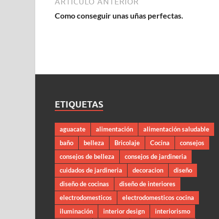
ARTÍCULO ANTERIOR
Como conseguir unas uñas perfectas.
ETIQUETAS
aguacate
alimentación
alimentación saludable
baño
belleza
Bricolaje
Cocina
consejos
consejos de belleza
consejos de jardineria
cuidados de jardineria
decoracion
diseño
diseño de cocinas
diseño de interiores
electrodomesticos
electrodomesticos cocina
iluminación
interior design
interiorismo