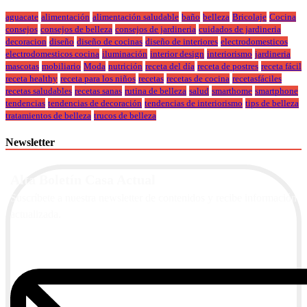
aguacate
alimentación
alimentación saludable
baño
belleza
Bricolaje
Cocina
consejos
consejos de belleza
consejos de jardineria
cuidados de jardineria
decoracion
diseño
diseño de cocinas
diseño de interiores
electrodomesticos
electrodomesticos cocina
iluminación
interior design
interiorismo
jardineria
mascotas
mobiliario
Moda
nutrición
receta del día
receta de postres
receta fácil
receta healthy
receta para los niños
recetas
recetas de cocina
recetasfáciles
recetas saludables
recetas sanas
rutina de belleza
salud
smarthome
smartphone
tendencias
tendencias de decoración
tendencias de interiorismo
tips de belleza
tratamientos de belleza
trucos de belleza
Newsletter
Alta Boletín Casa Actual
Suscríbete a nuestra newsletter de contenidos y recibe información
actualizada.