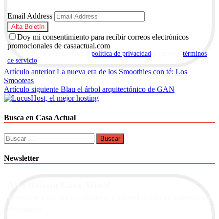
Email Address
Doy mi consentimiento para recibir correos electrónicos
promocionales de casaactual.com
Al suscribirte, aceptas nuestra
política de privacidad
y nuestros
términos
de servicio
.
Navegación
Artículo anterior
La nueva era de los Smoothies con té: Los
Smooteas
de
Artículo siguiente
Blau el árbol arquitectónico de GAN
entradas
Busca en Casa Actual
Buscar:
Newsletter
Alta Boletín Casa Actual
Suscríbete a nuestra newsletter de contenidos y recibe información
actualizada.