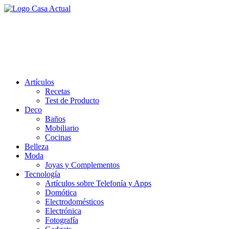
Saltar
al
casa actual
contenido
En Casaactual.com encontrarás, ideas, consejos y novedades de
decoración, bricolaje, belleza entre otras, para disfrutar de la viada y
de tu casa.
Artículos
Recetas
Test de Producto
Deco
Baños
Mobiliario
Cocinas
Belleza
Moda
Joyas y Complementos
Tecnología
Artículos sobre Telefonía y Apps
Domótica
Electrodomésticos
Electrónica
Fotografía