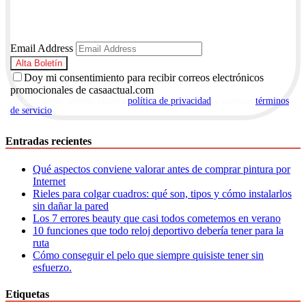
Email Address
Doy mi consentimiento para recibir correos electrónicos
promocionales de casaactual.com
Al suscribirte, aceptas nuestra
política de privacidad
y nuestros
términos
de servicio
.
Entradas recientes
Qué aspectos conviene valorar antes de comprar pintura por
Internet
Rieles para colgar cuadros: qué son, tipos y cómo instalarlos
sin dañar la pared
Los 7 errores beauty que casi todos cometemos en verano
10 funciones que todo reloj deportivo debería tener para la
ruta
Cómo conseguir el pelo que siempre quisiste tener sin
esfuerzo.
Etiquetas