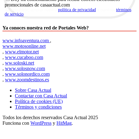
promocionales de casaactual.com
Al suscribirte, aceptas nuestra
política de privacidad
y nuestros
términos
de servicio
.
Ya conoces nuestra red de Portales Web?
www.infoaventura.com
,
www.motosonline.net
,
www.elmotor.net
,
www.cucaboo.com
,
ww.soloski.net
,
www.solosnow.com
,
www.solonordico.com
,
www.zoomdestinos.es
Sobre Casa Actual
Contactar con Casa Actual
Política de cookies (UE)
Términos y condiciones
Todos los derechos reservados Casa Actual 2025
Funciona con
WordPress
y
HitMag
.