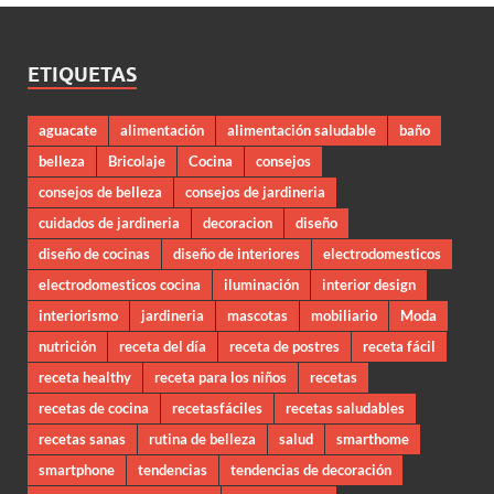
ETIQUETAS
aguacate
alimentación
alimentación saludable
baño
belleza
Bricolaje
Cocina
consejos
consejos de belleza
consejos de jardineria
cuidados de jardineria
decoracion
diseño
diseño de cocinas
diseño de interiores
electrodomesticos
electrodomesticos cocina
iluminación
interior design
interiorismo
jardineria
mascotas
mobiliario
Moda
nutrición
receta del día
receta de postres
receta fácil
receta healthy
receta para los niños
recetas
recetas de cocina
recetasfáciles
recetas saludables
recetas sanas
rutina de belleza
salud
smarthome
smartphone
tendencias
tendencias de decoración