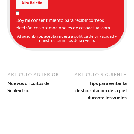
Doy mi consentimiento para recibir correos
electrónicos promocionales de casaactual.com
Al suscribirte, aceptas nuestra
política de privacidad
y
nuestros
términos de servicio
.
ARTÍCULO ANTERIOR
ARTÍCULO SIGUIENTE
Nuevos circuitos de
Tips para evitar la
Scalextric
deshidratación de la piel
durante los vuelos