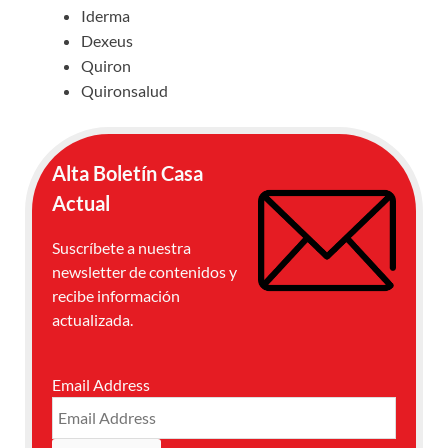
Iderma
Dexeus
Quiron
Quironsalud
Alta Boletín Casa
Actual
Suscríbete a nuestra
newsletter de contenidos y
recibe información
actualizada.
Email Address