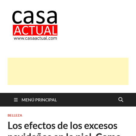
casa actual
En Casaactual.com encontrarás,
ideas, consejos y novedades de
decoración, bricolaje, belleza entre
otras, para disfrutar de la viada y de
tu casa.
MENÚ PRINCIPAL
BELLEZA
Los efectos de los excesos