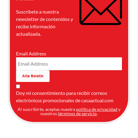
Suscríbete a nuestra
newsletter de contenidos y
recibe información
actualizada.
Email Address
Doy mi consentimiento para recibir correos
electrónicos promocionales de casaactual.com
Al suscribirte, aceptas nuestra
política de privacidad
y
nuestros
términos de servicio
.