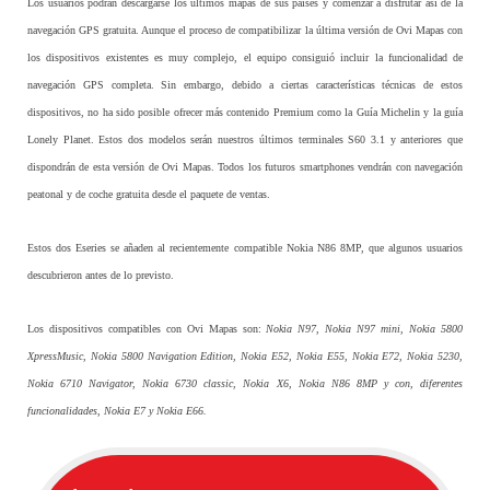
Los usuarios podrán descargarse los últimos mapas de sus países y comenzar a disfrutar así de la
navegación GPS gratuita. Aunque el proceso de compatibilizar la última versión de Ovi Mapas con
los dispositivos existentes es muy complejo, el equipo consiguió incluir la funcionalidad de
navegación GPS completa. Sin embargo, debido a ciertas características técnicas de estos
dispositivos, no ha sido posible ofrecer más contenido Premium como la Guía Michelin y la guía
Lonely Planet. Estos dos modelos serán nuestros últimos terminales S60 3.1 y anteriores que
dispondrán de esta versión de Ovi Mapas. Todos los futuros smartphones vendrán con navegación
peatonal y de coche gratuita desde el paquete de ventas.
Estos dos Eseries se añaden al recientemente compatible Nokia N86 8MP, que algunos usuarios
descubrieron antes de lo previsto.
Los dispositivos compatibles con Ovi Mapas son:
Nokia N97, Nokia N97 mini, Nokia 5800
XpressMusic, Nokia 5800 Navigation Edition, Nokia E52, Nokia E55, Nokia E72, Nokia 5230,
Nokia 6710 Navigator, Nokia 6730 classic, Nokia X6, Nokia N86 8MP y con, diferentes
funcionalidades, Nokia E7 y Nokia E66.