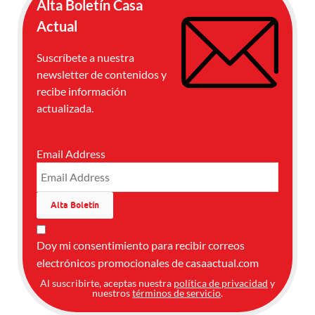
Alta Boletín Casa
Actual
Suscríbete a nuestra
newsletter de contenidos y
recibe información
actualizada.
Email Address
Doy mi consentimiento para recibir correos
electrónicos promocionales de casaactual.com
Al suscribirte, aceptas nuestra
política de privacidad
y
nuestros
términos de servicio
.