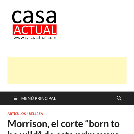
casa actual
En Casaactual.com encontrarás,
ideas, consejos y novedades de
decoración, bricolaje, belleza entre
otras, para disfrutar de la viada y de
tu casa.
MENÚ PRINCIPAL
ARTÍCULOS
/
BELLEZA
Morrison, el corte “born to