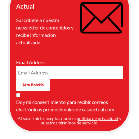
Actual
Suscríbete a nuestra
newsletter de contenidos y
recibe información
actualizada.
Email Address
Doy mi consentimiento para recibir correos
electrónicos promocionales de casaactual.com
Al suscribirte, aceptas nuestra
política de privacidad
y
nuestros
términos de servicio
.