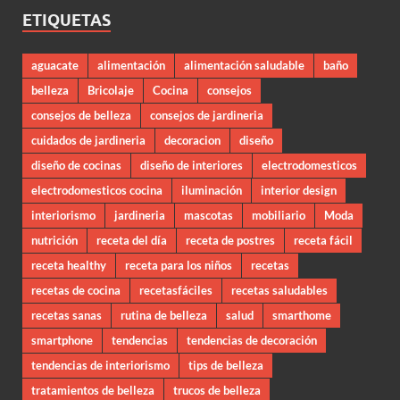
ETIQUETAS
aguacate
alimentación
alimentación saludable
baño
belleza
Bricolaje
Cocina
consejos
consejos de belleza
consejos de jardineria
cuidados de jardineria
decoracion
diseño
diseño de cocinas
diseño de interiores
electrodomesticos
electrodomesticos cocina
iluminación
interior design
interiorismo
jardineria
mascotas
mobiliario
Moda
nutrición
receta del día
receta de postres
receta fácil
receta healthy
receta para los niños
recetas
recetas de cocina
recetasfáciles
recetas saludables
recetas sanas
rutina de belleza
salud
smarthome
smartphone
tendencias
tendencias de decoración
tendencias de interiorismo
tips de belleza
tratamientos de belleza
trucos de belleza