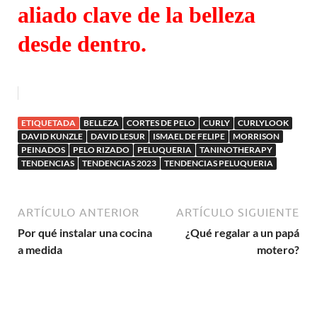
aliado clave de la belleza
desde dentro.
ETIQUETADA
BELLEZA
CORTES DE PELO
CURLY
CURLYLOOK
DAVID KUNZLE
DAVID LESUR
ISMAEL DE FELIPE
MORRISON
PEINADOS
PELO RIZADO
PELUQUERIA
TANINOTHERAPY
TENDENCIAS
TENDENCIAS 2023
TENDENCIAS PELUQUERIA
ARTÍCULO ANTERIOR
ARTÍCULO SIGUIENTE
Por qué instalar una cocina
¿Qué regalar a un papá
a medida
motero?