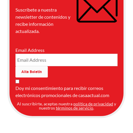
Suscríbete a nuestra
newsletter de contenidos y
recibe información
actualizada.
Email Address
Doy mi consentimiento para recibir correos
electrónicos promocionales de casaactual.com
Al suscribirte, aceptas nuestra
política de privacidad
y
nuestros
términos de servicio
.