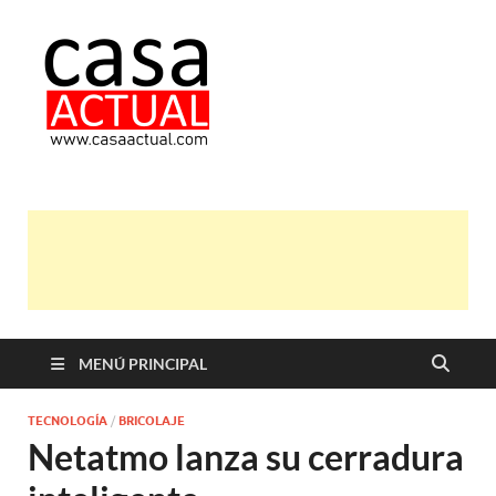
casa actual
En Casaactual.com encontrarás,
ideas, consejos y novedades de
decoración, bricolaje, belleza entre
otras, para disfrutar de la viada y de
tu casa.
MENÚ PRINCIPAL
TECNOLOGÍA
/
BRICOLAJE
Netatmo lanza su cerradura