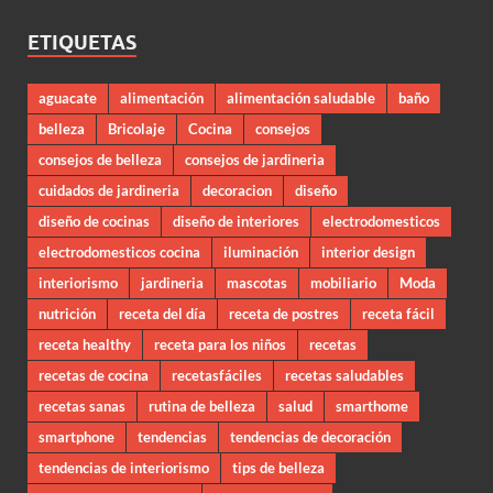
ETIQUETAS
aguacate
alimentación
alimentación saludable
baño
belleza
Bricolaje
Cocina
consejos
consejos de belleza
consejos de jardineria
cuidados de jardineria
decoracion
diseño
diseño de cocinas
diseño de interiores
electrodomesticos
electrodomesticos cocina
iluminación
interior design
interiorismo
jardineria
mascotas
mobiliario
Moda
nutrición
receta del día
receta de postres
receta fácil
receta healthy
receta para los niños
recetas
recetas de cocina
recetasfáciles
recetas saludables
recetas sanas
rutina de belleza
salud
smarthome
smartphone
tendencias
tendencias de decoración
tendencias de interiorismo
tips de belleza