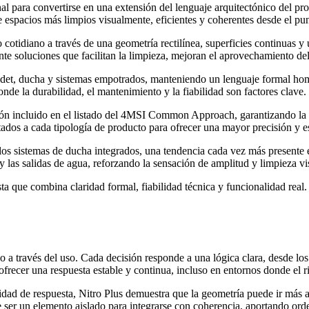
para convertirse en una extensión del lenguaje arquitectónico del proy
espacios más limpios visualmente, eficientes y coherentes desde el punt
so cotidiano a través de una geometría rectilínea, superficies continua
e soluciones que facilitan la limpieza, mejoran el aprovechamiento del 
idet, ducha y sistemas empotrados, manteniendo un lenguaje formal hom
de la durabilidad, el mantenimiento y la fiabilidad son factores clave.
atón incluido en el listado del 4MSI Common Approach, garantizando la c
os a cada tipología de producto para ofrecer una mayor precisión y es
los sistemas de ducha integrados, una tendencia cada vez más presente en
las salidas de agua, reforzando la sensación de amplitud y limpieza vi
ta que combina claridad formal, fiabilidad técnica y funcionalidad rea
 a través del uso. Cada decisión responde a una lógica clara, desde los m
frecer una respuesta estable y continua, incluso en entornos donde el r
ad de respuesta, Nitro Plus demuestra que la geometría puede ir más all
 de ser un elemento aislado para integrarse con coherencia, aportando or