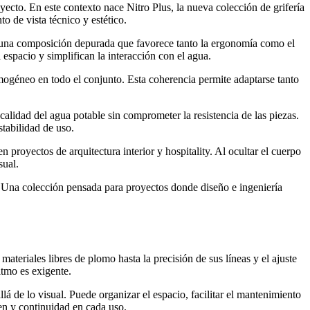
ecto. En este contexto nace Nitro Plus, la nueva colección de grifería
o de vista técnico y estético.
s y una composición depurada que favorece tanto la ergonomía como el
espacio y simplifican la interacción con el agua.
ogéneo en todo el conjunto. Esta coherencia permite adaptarse tanto
alidad del agua potable sin comprometer la resistencia de las piezas.
tabilidad de uso.
 proyectos de arquitectura interior y hospitality. Al ocultar el cuerpo
sual.
l. Una colección pensada para proyectos donde diseño e ingeniería
ateriales libres de plomo hasta la precisión de sus líneas y el ajuste
itmo es exigente.
á de lo visual. Puede organizar el espacio, facilitar el mantenimiento
den y continuidad en cada uso.