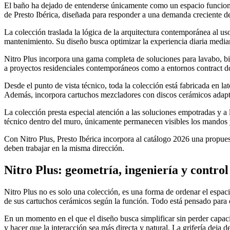
El baño ha dejado de entenderse únicamente como un espacio funcional 
de Presto Ibérica, diseñada para responder a una demanda creciente de 
La colección traslada la lógica de la arquitectura contemporánea al u
mantenimiento. Su diseño busca optimizar la experiencia diaria mediant
Nitro Plus incorpora una gama completa de soluciones para lavabo, b
a proyectos residenciales contemporáneos como a entornos contract don
Desde el punto de vista técnico, toda la colección está fabricada en l
Además, incorpora cartuchos mezcladores con discos cerámicos adaptad
La colección presta especial atención a las soluciones empotradas y a 
técnico dentro del muro, únicamente permanecen visibles los mandos y 
Con Nitro Plus, Presto Ibérica incorpora al catálogo 2026 una propues
deben trabajar en la misma dirección.
Nitro Plus: geometría, ingeniería y control
Nitro Plus no es solo una colección, es una forma de ordenar el espacio
de sus cartuchos cerámicos según la función. Todo está pensado para o
En un momento en el que el diseño busca simplificar sin perder capacid
y hacer que la interacción sea más directa y natural. La grifería deja