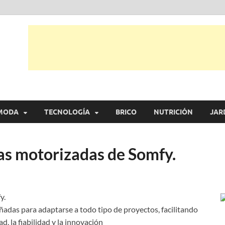
tual
trarás, ideas, consejos y novedades de decoración, bricolaje, belleza entr
MODA
TECNOLOGÍA
BRICO
NUTRICIÓN
JAR
s motorizadas de Somfy.
ñadas para adaptarse a todo tipo de proyectos, facilitando
ad, la fiabilidad y la innovación