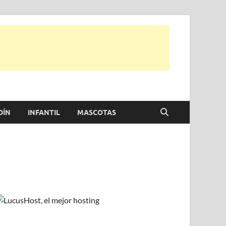
e otras, para disfrutar de la viada y de tu casa.
DÍN
INFANTIL
MASCOTAS