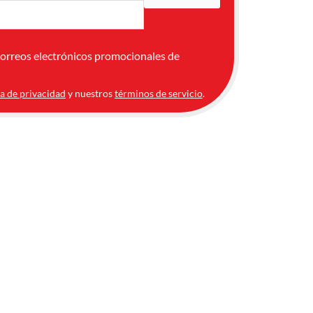
correos electrónicos promocionales de
ca de privacidad
y nuestros
términos de servicio
.