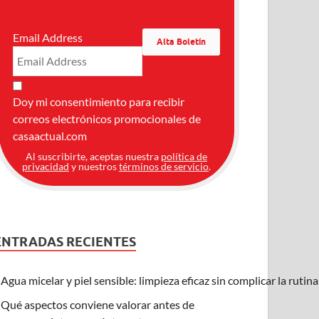
Email Address
Doy mi consentimiento para recibir
correos electrónicos promocionales de
casaactual.com
Al suscribirte, aceptas nuestra
política de
privacidad
y nuestros
términos de servicio
.
ENTRADAS RECIENTES
Agua micelar y piel sensible: limpieza eficaz sin complicar la rutin
Qué aspectos conviene valorar antes de