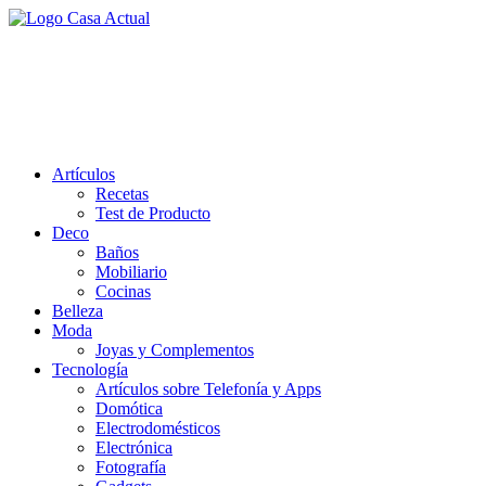
Saltar
al
casa actual
contenido
En Casaactual.com encontrarás, ideas, consejos y novedades de
decoración, bricolaje, belleza entre otras, para disfrutar de la viada y
de tu casa.
Artículos
Recetas
Test de Producto
Deco
Baños
Mobiliario
Cocinas
Belleza
Moda
Joyas y Complementos
Tecnología
Artículos sobre Telefonía y Apps
Domótica
Electrodomésticos
Electrónica
Fotografía