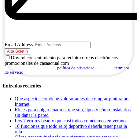
Email Address
Doy mi consentimiento para recibir correos electrónicos
promocionales de casaactual.com
Al suscribirte, aceptas nuestra
política de privacidad
y nuestros
términos
de servicio
.
Entradas recientes
Qué aspectos conviene valorar antes de comprar pintura por
Internet
Rieles para colgar cuadros: qué son, tipos y cómo instalarlos
sin dañar la pared
Los 7 errores beauty que casi todos cometemos en verano
10 funciones que todo reloj deportivo debería tener para la
ruta