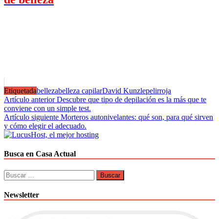
Etiquetada
belleza
belleza capilar
David Kunzle
pelirroja
Navegación
Artículo anterior
Descubre que tipo de depilación es la más que te
conviene con un simple test.
de
Artículo siguiente
Morteros autonivelantes: qué son, para qué sirven
entradas
y cómo elegir el adecuado.
Busca en Casa Actual
Buscar:
Newsletter