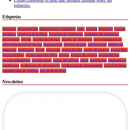
Cómo conseguir el pelo que siempre quisiste tener sin
esfuerzo.
Etiquetas
aguacate
alimentación
alimentación saludable
baño
belleza
Bricolaje
Cocina
consejos
consejos de belleza
consejos de jardineria
cuidados de jardineria
decoracion
diseño
diseño de cocinas
diseño de interiores
electrodomesticos
electrodomesticos cocina
iluminación
interior design
interiorismo
jardineria
mascotas
mobiliario
Moda
nutrición
receta del día
receta de postres
receta fácil
receta healthy
receta para los niños
recetas
recetas de cocina
recetasfáciles
recetas saludables
recetas sanas
rutina de belleza
salud
smarthome
smartphone
tendencias
tendencias de decoración
tendencias de interiorismo
tips de belleza
tratamientos de belleza
trucos de belleza
Newsletter
Alta Boletín Casa Actual
Suscríbete a nuestra newsletter de contenidos y recibe información
actualizada.