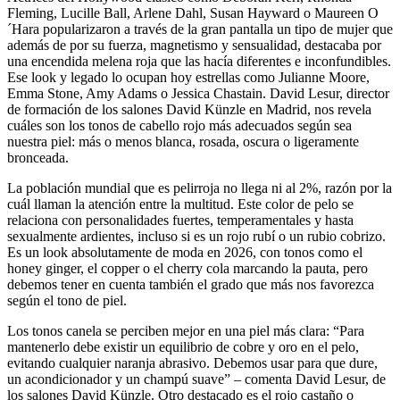
Fleming, Lucille Ball, Arlene Dahl, Susan Hayward o Maureen O
´Hara popularizaron a través de la gran pantalla un tipo de mujer que
además de por su fuerza, magnetismo y sensualidad, destacaba por
una encendida melena roja que las hacía diferentes e inconfundibles.
Ese look y legado lo ocupan hoy estrellas como Julianne Moore,
Emma Stone, Amy Adams o Jessica Chastain. David Lesur, director
de formación de los salones David Künzle en Madrid, nos revela
cuáles son los tonos de cabello rojo más adecuados según sea
nuestra piel: más o menos blanca, rosada, oscura o ligeramente
bronceada.
La población mundial que es pelirroja no llega ni al 2%, razón por la
cuál llaman la atención entre la multitud. Este color de pelo se
relaciona con personalidades fuertes, temperamentales y hasta
sexualmente ardientes, incluso si es un rojo rubí o un rubio cobrizo.
Es un look absolutamente de moda en 2026, con tonos como el
honey ginger, el copper o el cherry cola marcando la pauta, pero
debemos tener en cuenta también el grado que más nos favorezca
según el tono de piel.
Los tonos canela se perciben mejor en una piel más clara: “Para
mantenerlo debe existir un equilibrio de cobre y oro en el pelo,
evitando cualquier naranja abrasivo. Debemos usar para que dure,
un acondicionador y un champú suave” – comenta David Lesur, de
los salones David Künzle. Otro destacado es el rojo castaño o