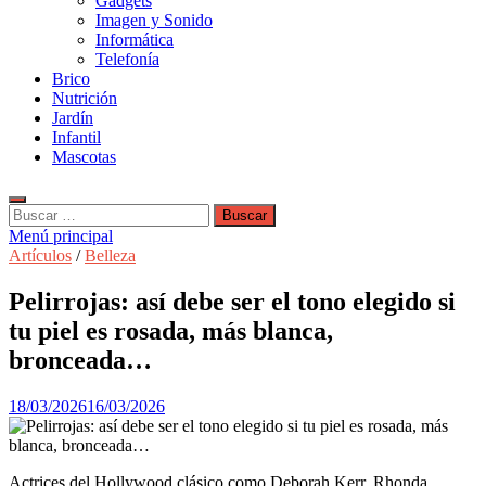
Gadgets
Imagen y Sonido
Informática
Telefonía
Brico
Nutrición
Jardín
Infantil
Mascotas
Buscar:
Menú principal
Artículos
/
Belleza
Pelirrojas: así debe ser el tono elegido si
tu piel es rosada, más blanca,
bronceada…
18/03/2026
16/03/2026
Actrices del Hollywood clásico como Deborah Kerr, Rhonda