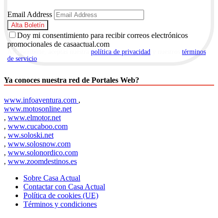
Email Address
Doy mi consentimiento para recibir correos electrónicos
promocionales de casaactual.com
Al suscribirte, aceptas nuestra
política de privacidad
y nuestros
términos
de servicio
.
Ya conoces nuestra red de Portales Web?
www.infoaventura.com
,
www.motosonline.net
,
www.elmotor.net
,
www.cucaboo.com
,
ww.soloski.net
,
www.solosnow.com
,
www.solonordico.com
,
www.zoomdestinos.es
Sobre Casa Actual
Contactar con Casa Actual
Política de cookies (UE)
Términos y condiciones