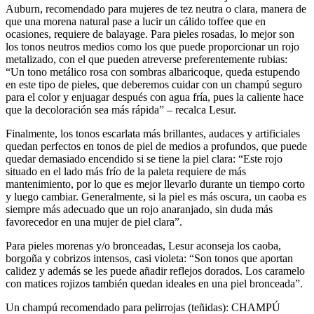
Auburn, recomendado para mujeres de tez neutra o clara, manera de
que una morena natural pase a lucir un cálido toffee que en
ocasiones, requiere de balayage. Para pieles rosadas, lo mejor son
los tonos neutros medios como los que puede proporcionar un rojo
metalizado, con el que pueden atreverse preferentemente rubias:
“Un tono metálico rosa con sombras albaricoque, queda estupendo
en este tipo de pieles, que deberemos cuidar con un champú seguro
para el color y enjuagar después con agua fría, pues la caliente hace
que la decoloración sea más rápida” – recalca Lesur.
Finalmente, los tonos escarlata más brillantes, audaces y artificiales
quedan perfectos en tonos de piel de medios a profundos, que puede
quedar demasiado encendido si se tiene la piel clara: “Este rojo
situado en el lado más frío de la paleta requiere de más
mantenimiento, por lo que es mejor llevarlo durante un tiempo corto
y luego cambiar. Generalmente, si la piel es más oscura, un caoba es
siempre más adecuado que un rojo anaranjado, sin duda más
favorecedor en una mujer de piel clara”.
Para pieles morenas y/o bronceadas, Lesur aconseja los caoba,
borgoña y cobrizos intensos, casi violeta: “Son tonos que aportan
calidez y además se les puede añadir reflejos dorados. Los caramelo
con matices rojizos también quedan ideales en una piel bronceada”.
Un champú recomendado para pelirrojas (teñidas): CHAMPÚ