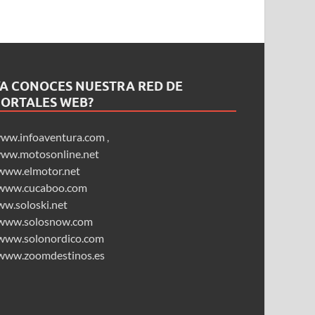
YA CONOCES NUESTRA RED DE
PORTALES WEB?
ww.infoaventura.com
,
ww.motosonline.net
www.elmotor.net
www.cucaboo.com
ww.soloski.net
www.solosnow.com
www.solonordico.com
www.zoomdestinos.es