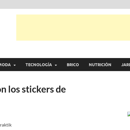
tual
trarás, ideas, consejos y novedades de decoración, bricolaje, belleza entr
MODA
TECNOLOGÍA
BRICO
NUTRICIÓN
JAR
n los stickers de