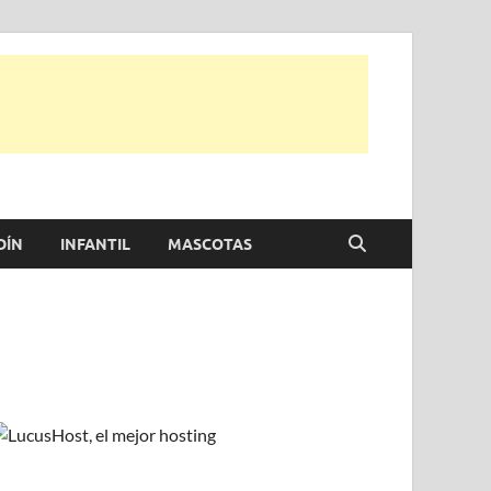
e otras, para disfrutar de la viada y de tu casa.
DÍN
INFANTIL
MASCOTAS