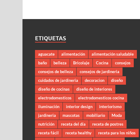
ETIQUETAS
aguacate
alimentación
alimentación saludable
baño
belleza
Bricolaje
Cocina
consejos
consejos de belleza
consejos de jardineria
cuidados de jardineria
decoracion
diseño
diseño de cocinas
diseño de interiores
electrodomesticos
electrodomesticos cocina
iluminación
interior design
interiorismo
jardineria
mascotas
mobiliario
Moda
nutrición
receta del día
receta de postres
receta fácil
receta healthy
receta para los niños