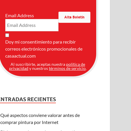
Email Address
Doy mi consentimiento para recibir
correos electrónicos promocionales de
casaactual.com
Al suscribirte, aceptas nuestra
política de
privacidad
y nuestros
términos de servicio
.
ENTRADAS RECIENTES
Qué aspectos conviene valorar antes de
comprar pintura por Internet