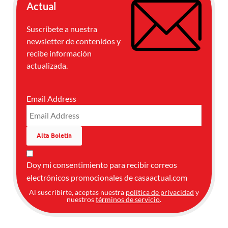
Actual
Suscríbete a nuestra
newsletter de contenidos y
recibe información
actualizada.
Email Address
Doy mi consentimiento para recibir correos
electrónicos promocionales de casaactual.com
Al suscribirte, aceptas nuestra
política de privacidad
y
nuestros
términos de servicio
.