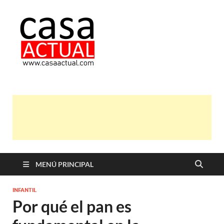
casa actual
En Casaactual.com encontrarás,
ideas, consejos y novedades de
decoración, bricolaje, belleza entre
otras, para disfrutar de la viada y de
tu casa.
MENÚ PRINCIPAL
INFANTIL
Por qué el pan es