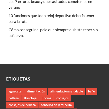
Los 7 errores beauty que casi todos cometemos en
verano
10 funciones que todo reloj deportivo debería tener
para la ruta
Cómo conseguir el pelo que siempre quisiste tener sin
esfuerzo.
ETIQUETAS
aguacate
alimentación
alimentación saludable
baño
belleza
Bricolaje
Cocina
consejos
consejos de belleza
consejos de jardineria