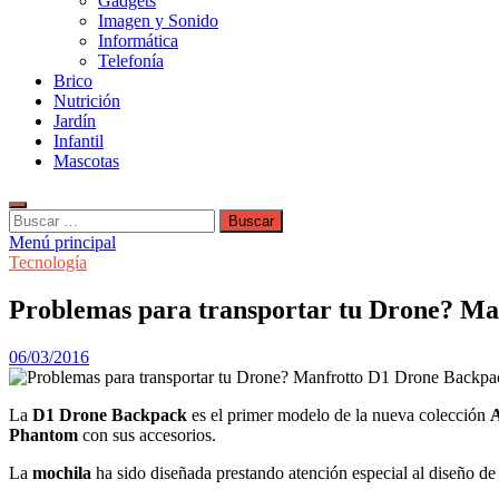
Gadgets
Imagen y Sonido
Informática
Telefonía
Brico
Nutrición
Jardín
Infantil
Mascotas
Buscar:
Menú principal
Tecnología
Problemas para transportar tu Drone? M
06/03/2016
La
D1 Drone Backpack
es el primer modelo de la nueva colección
A
Phantom
con sus accesorios.
La
mochila
ha sido diseñada prestando atención especial al diseño de