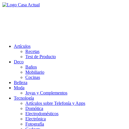
Saltar
al
casa actual
contenido
En Casaactual.com encontrarás, ideas, consejos y novedades de decoració
Artículos
Recetas
Test de Producto
Deco
Baños
Mobiliario
Cocinas
Belleza
Moda
Joyas y Complementos
Tecnología
Artículos sobre Telefonía y Apps
Domótica
Electrodomésticos
Electrónica
Fotografía