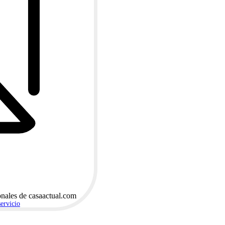
onales de casaactual.com
servicio
.