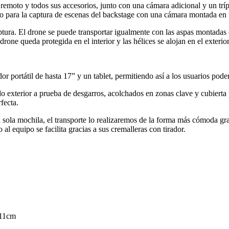
 remoto y todos sus accesorios, junto con una cámara adicional y un trí
o para la captura de escenas del backstage con una cámara montada en 
ptura. El drone se puede transportar igualmente con las aspas montadas c
one queda protegida en el interior y las hélices se alojan en el exterior
r portátil de hasta 17” y un tablet, permitiendo así a los usuarios pod
 exterior a prueba de desgarros, acolchados en zonas clave y cubierta pa
fecta.
sola mochila, el transporte lo realizaremos de la forma más cómoda gra
al equipo se facilita gracias a sus cremalleras con tirador.
 11cm