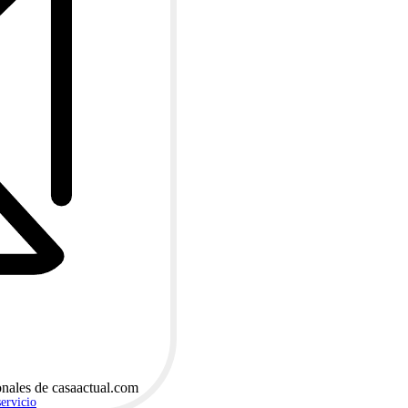
onales de casaactual.com
servicio
.