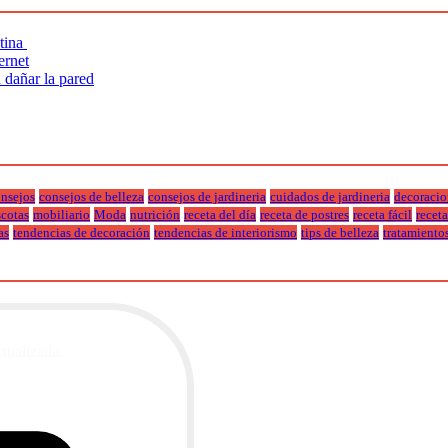
utina
ernet
n dañar la pared
nsejos
consejos de belleza
consejos de jardineria
cuidados de jardineria
decoracio
cotas
mobiliario
Moda
nutrición
receta del día
receta de postres
receta fácil
recet
as
tendencias de decoración
tendencias de interiorismo
tips de belleza
tratamiento
ctualizada.