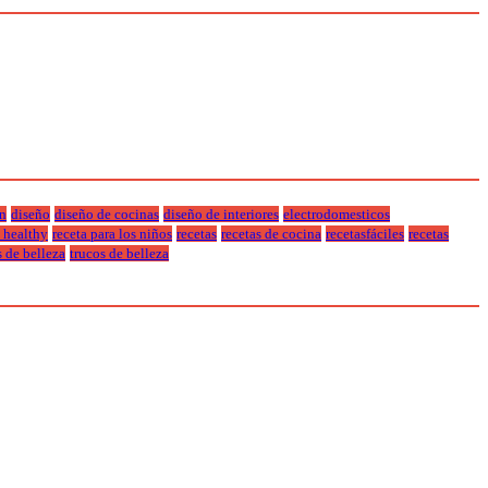
n
diseño
diseño de cocinas
diseño de interiores
electrodomesticos
a healthy
receta para los niños
recetas
recetas de cocina
recetasfáciles
recetas
s de belleza
trucos de belleza