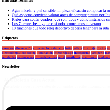
Entradas recientes
Agua micelar y piel sensible: limpieza eficaz sin complicar la r
Qué aspectos conviene valorar antes de comprar pintura por Int
Rieles para colgar cuadros: qué son, tipos y cómo instalarlos si
Los 7 errores beauty que casi todos cometemos en verano
10 funciones que todo reloj deportivo debería tener para la ruta
Etiquetas
aguacate
alimentación
alimentación saludable
baño
belleza
Bricolaje
Cocina
co
electrodomesticos cocina
iluminación
interior design
interiorismo
jardineria
mas
saludables
recetas sanas
rutina de belleza
salud
smarthome
smartphone
tendenci
Newsletter
Alta Boletín Casa Actual
Suscríbete a nuestra newsletter de contenidos y recibe información a