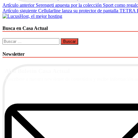
Navegación
Artículo anterior
Serengeti apuesta por la colección Sport como regal
Artículo siguiente
Cellularline lanza su protector de pantalla TET
de
entradas
Busca en Casa Actual
Buscar:
Newsletter
Alta Boletín Casa Actual
Suscríbete a nuestra newsletter de contenidos y recibe información a