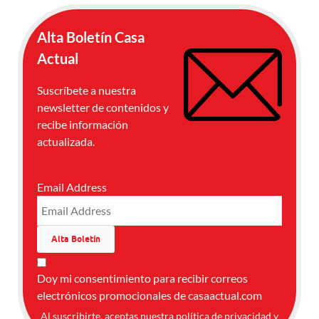
Alta Boletín Casa
Actual
Suscríbete a nuestra
newsletter de contenidos y
recibe información
actualizada.
Email Address
Doy mi consentimiento para recibir correos
electrónicos promocionales de casaactual.com
Al suscribirte, aceptas nuestra
política de privacidad
y