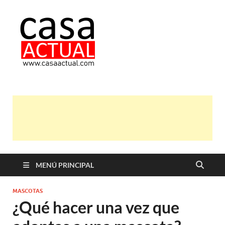
casa actual
En Casaactual.com encontrarás,
ideas, consejos y novedades de
decoración, bricolaje, belleza entre
otras, para disfrutar de la viada y de
tu casa.
MENÚ PRINCIPAL
MASCOTAS
¿Qué hacer una vez que