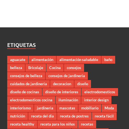
ETIQUETAS
aguacate
alimentación
alimentación saludable
baño
belleza
Bricolaje
Cocina
consejos
consejos de belleza
consejos de jardineria
cuidados de jardineria
decoracion
diseño
diseño de cocinas
diseño de interiores
electrodomesticos
electrodomesticos cocina
iluminación
interior design
interiorismo
jardineria
mascotas
mobiliario
Moda
nutrición
receta del día
receta de postres
receta fácil
receta healthy
receta para los niños
recetas