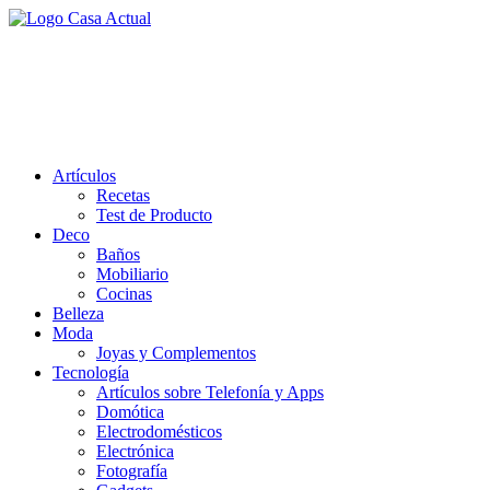
Saltar
al
casa actual
contenido
En Casaactual.com encontrarás, ideas, consejos y novedades de decoració
Artículos
Recetas
Test de Producto
Deco
Baños
Mobiliario
Cocinas
Belleza
Moda
Joyas y Complementos
Tecnología
Artículos sobre Telefonía y Apps
Domótica
Electrodomésticos
Electrónica
Fotografía