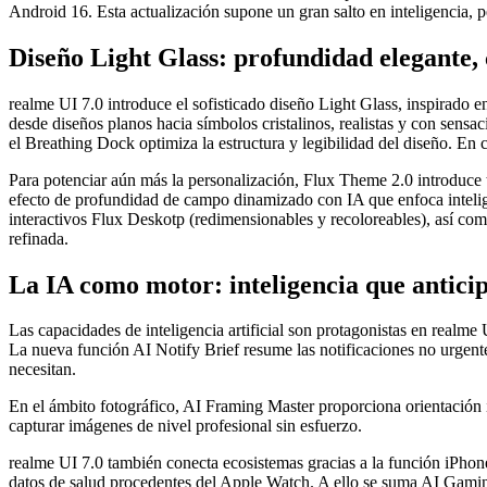
Android 16. Esta actualización supone un gran salto en inteligencia, 
Diseño Light Glass: profundidad elegante, 
realme UI 7.0 introduce el sofisticado diseño Light Glass, inspirado en
desde diseños planos hacia símbolos cristalinos, realistas y con sen
el Breathing Dock optimiza la estructura y legibilidad del diseño. En
Para potenciar aún más la personalización, Flux Theme 2.0 introduce
efecto de profundidad de campo dinamizado con IA que enfoca intelige
interactivos Flux Deskotp (redimensionables y recoloreables), así co
refinada.
La IA como motor: inteligencia que antici
Las capacidades de inteligencia artificial son protagonistas en realme 
La nueva función AI Notify Brief resume las notificaciones no urgent
necesitan.
En el ámbito fotográfico, AI Framing Master proporciona orientación 
capturar imágenes de nivel profesional sin esfuerzo.
realme UI 7.0 también conecta ecosistemas gracias a la función iPhon
datos de salud procedentes del Apple Watch. A ello se suma AI Gaming