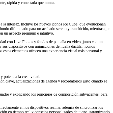
ente, rápida y conectada que nunca.
z a la interfaz. Incluye los nuevos iconos Ice Cube, que evolucionan
n fondo difuminado para un acabado sereno y translúcido, mientras que
on un aspecto premium e intuitivo.
dad con Live Photos y fondos de pantalla en vídeo, junto con un
sus dispositivos con animaciones de huella dactilar, iconos
os estos elementos ofrecen una experiencia visual más personal y
 y potencia la creatividad.
ón clave, actualizaciones de agenda y recordatorios justo cuando se
cuadre y explicando los principios de composición subyacentes, para
rectamente en los dispositivos realme, además de sincronizar los
ción en tiempo real y consejos personalizados de juego, garantizando