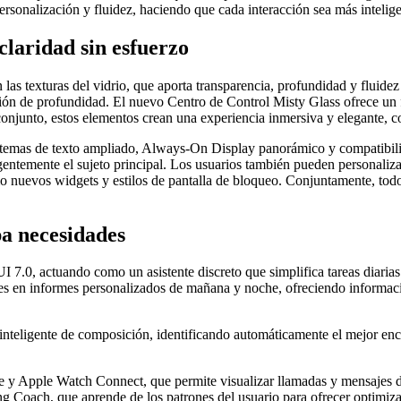
personalización y fluidez, haciendo que cada interacción sea más intelig
claridad sin esfuerzo
 las texturas del vidrio, que aporta transparencia, profundidad y fluide
sación de profundidad. El nuevo Centro de Control Misty Glass ofrece u
 conjunto, estos elementos crean una experiencia inmersiva y elegante, c
 temas de texto ampliado, Always-On Display panorámico y compatibili
ntemente el sujeto principal. Los usuarios también pueden personalizar 
mo nuevos widgets y estilos de pantalla de bloqueo. Conjuntamente, tod
pa necesidades
UI 7.0, actuando como un asistente discreto que simplifica tareas diarias
es en informes personalizados de mañana y noche, ofreciendo informaci
inteligente de composición, identificando automáticamente el mejor en
e y Apple Watch Connect, que permite visualizar llamadas y mensajes di
 Coach, que aprende de los patrones del usuario para ofrecer optimiza