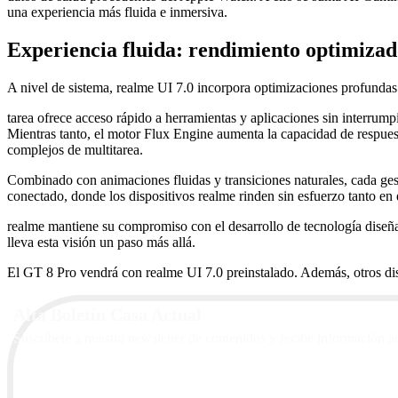
una experiencia más fluida e inmersiva.
Experiencia fluida: rendimiento optimizad
A nivel de sistema, realme UI 7.0 incorpora optimizaciones profundas 
tarea ofrece acceso rápido a herramientas y aplicaciones sin interrumpi
Mientras tanto, el motor Flux Engine aumenta la capacidad de respues
complejos de multitarea.
Combinado con animaciones fluidas y transiciones naturales, cada ges
conectado, donde los dispositivos realme rinden sin esfuerzo tanto en e
realme mantiene su compromiso con el desarrollo de tecnología diseñad
lleva esta visión un paso más allá.
El GT 8 Pro vendrá con realme UI 7.0 preinstalado. Además, otros di
Alta Boletín Casa Actual
Suscríbete a nuestra newsletter de contenidos y recibe información a