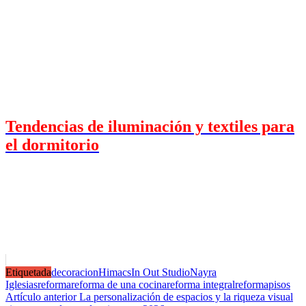
Tendencias de iluminación y textiles para
el dormitorio
Etiquetada
decoracion
Himacs
In Out Studio
Nayra
Iglesias
reforma
reforma de una cocina
reforma integral
reformapisos
Navegación
Artículo anterior
La personalización de espacios y la riqueza visual