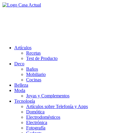
Saltar
al
casa actual
contenido
En Casaactual.com encontrarás, ideas, consejos y novedades de
decoración, bricolaje, belleza entre otras, para disfrutar de la viada y
de tu casa.
Artículos
Recetas
Test de Producto
Deco
Baños
Mobiliario
Cocinas
Belleza
Moda
Joyas y Complementos
Tecnología
Artículos sobre Telefonía y Apps
Domótica
Electrodomésticos
Electrónica
Fotografía