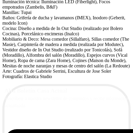
Iluminación técnica: Iluminación LED (Fiberlight), Focos
empotrados (Zambelis, B&F)
Manillas: Tupai
Baños: Grifería de ducha y lavamanos (IMEX), Inodoro (Geberit,
modelo Icon)
Cocina: Diseño a medida de In Out Studio (realizado por Bolero
Cocinas), Porcelánico encimeras (Inalco)
Mobiliario & Deco: Mesa comedor (Sillalfaro), Sillas comedor (The
Masie), Carpintería de madera a medida (realizada por Modutec),
Vestidor diseño de In Out Studio (realizado por Tonicolás), Sofá
(Moradillo), Alfombra del salón (Moradillo), Espejos curvos (Vical
Home), Ropa de cama (Zara Home), Cojines (Maison du Monde),
Mesitas de noche naranjas y mesas de centro del salón (La Redoute)
Arte: Cuadros de Gabriele Serrini, Escultura de Jose Soler
Fotografía: Elastica Studio
Alta Boletín Casa Actual
Suscríbete a nuestra newsletter de contenidos y recibe información
actualizada.