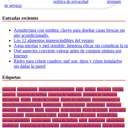
Al suscribirte, aceptas nuestra
política de privacidad
y nuestros
términos
de servicio
.
Entradas recientes
Arquitectura con sombra: claves para diseñar casas frescas sin
aire acondicionado.
Los 12 alimentos imprescindibles del verano
Agua micelar y piel sensible: limpieza eficaz sin complicar la r
Qué aspectos conviene valorar antes de comprar pintura por
Internet
Rieles para colgar cuadros: qué son, tipos y cómo instalarlos
sin dañar la pared
Etiquetas
aguacate
alimentación
alimentación saludable
baño
belleza
Bricolaje
Cocina
consejos
consejos de belleza
consejos de jardineria
cuidados de jardineria
decoracion
diseño
diseño de cocinas
diseño de interiores
electrodomesticos
electrodomesticos cocina
iluminación
interior design
interiorismo
jardineria
mascotas
mobiliario
Moda
nutrición
receta del día
receta de postres
receta fácil
receta healthy
receta para los niños
recetas
recetas de cocina
recetasfáciles
recetas saludables
recetas sanas
rutina de belleza
salud
smarthome
smartphone
tendencias
tendencias de decoración
tendencias de interiorismo
tips de belleza