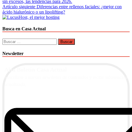
sin excesos, las tendencias para 2026.
de
Artículo siguiente
Diferencias entre rellenos faciales: ¿mejor con
entradas
ácido hialurónico o un lipolifting?
Busca en Casa Actual
Buscar:
Newsletter
Alta Boletín Casa Actual
Suscríbete a nuestra newsletter de contenidos y recibe información
actualizada.