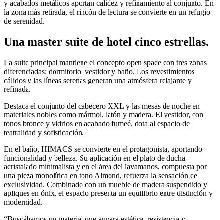
y acabados metálicos aportan calidez y refinamiento al conjunto. En
la zona más retirada, el rincón de lectura se convierte en un refugio
de serenidad.
Una master suite de hotel cinco estrellas.
La suite principal mantiene el concepto open space con tres zonas
diferenciadas: dormitorio, vestidor y baño. Los revestimientos
cálidos y las líneas serenas generan una atmósfera relajante y
refinada.
Destaca el conjunto del cabecero XXL y las mesas de noche en
materiales nobles como mármol, latón y madera. El vestidor, con
tonos bronce y vidrios en acabado fumeé, dota al espacio de
teatralidad y sofisticación.
En el baño, HIMACS se convierte en el protagonista, aportando
funcionalidad y belleza. Su aplicación en el plato de ducha
acristalado minimalista y en el área del lavamanos, compuesta por
una pieza monolítica en tono Almond, refuerza la sensación de
exclusividad. Combinado con un mueble de madera suspendido y
apliques en ónix, el espacio presenta un equilibrio entre distinción y
modernidad.
“Buscábamos un material que aunara estética, resistencia y