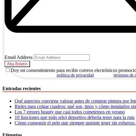
Email Address
Doy mi consentimiento para recibir correos electrónicos promoci
Al suscribirte, aceptas nuestra
política de privacidad
y nuestros
términos de 
Entradas recientes
Qué aspectos conviene valorar antes de comprar pintura por Int
Rieles para colgar cuadros: qué son, tipos y cómo instalarlos si
Los 7 errores beauty que casi todos cometemos en verano
10 funciones que todo reloj deportivo debería tener para la ruta
Cómo conseguir el pelo que siempre quisiste tener sin esfuerzo.
Etiquetas