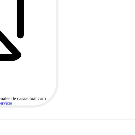
onales de casaactual.com
servicio
.