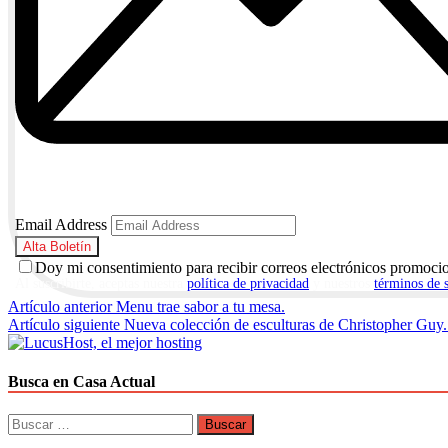
Email Address
Doy mi consentimiento para recibir correos electrónicos promoci
Al suscribirte, aceptas nuestra
política de privacidad
y nuestros
términos de 
Navegación
Artículo anterior
Menu trae sabor a tu mesa.
Artículo siguiente
Nueva colección de esculturas de Christopher Guy.
de
entradas
Busca en Casa Actual
Buscar: