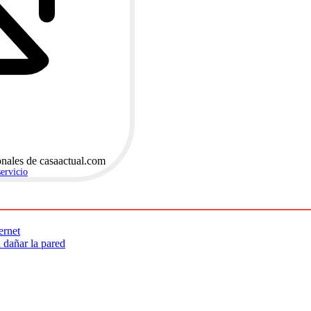
onales de casaactual.com
servicio
.
ernet
n dañar la pared