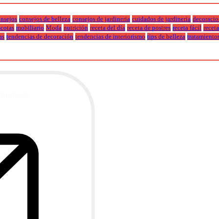
nsejos
consejos de belleza
consejos de jardineria
cuidados de jardineria
decoracio
cotas
mobiliario
Moda
nutrición
receta del día
receta de postres
receta fácil
recet
as
tendencias de decoración
tendencias de interiorismo
tips de belleza
tratamiento
ctualizada.