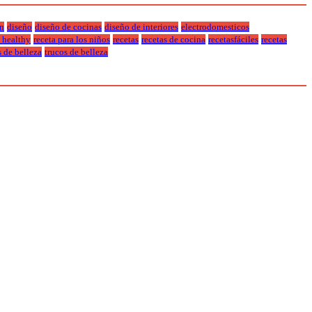
n
diseño
diseño de cocinas
diseño de interiores
electrodomesticos
a healthy
receta para los niños
recetas
recetas de cocina
recetasfáciles
recetas
s de belleza
trucos de belleza