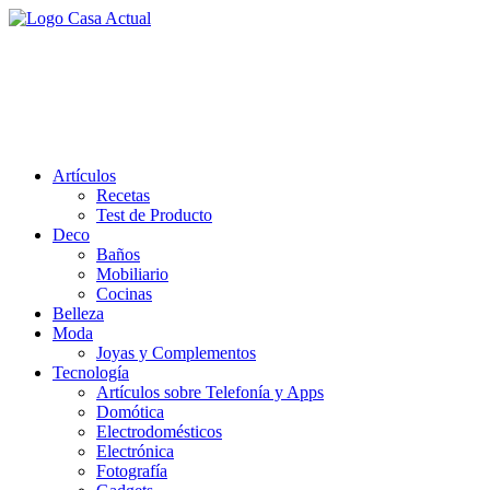
Saltar
al
casa actual
contenido
En Casaactual.com encontrarás, ideas, consejos y novedades de decoració
Artículos
Recetas
Test de Producto
Deco
Baños
Mobiliario
Cocinas
Belleza
Moda
Joyas y Complementos
Tecnología
Artículos sobre Telefonía y Apps
Domótica
Electrodomésticos
Electrónica
Fotografía