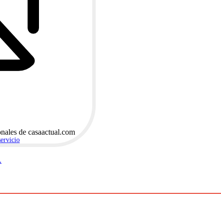
onales de casaactual.com
servicio
.
.