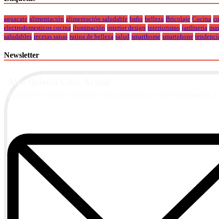
aguacate
alimentación
alimentación saludable
baño
belleza
Bricolaje
Cocina
co
electrodomesticos cocina
iluminación
interior design
interiorismo
jardineria
mas
saludables
recetas sanas
rutina de belleza
salud
smarthome
smartphone
tendenci
Newsletter
Alta Boletín Casa Actual
Suscríbete a nuestra newsletter de contenidos y recibe información a