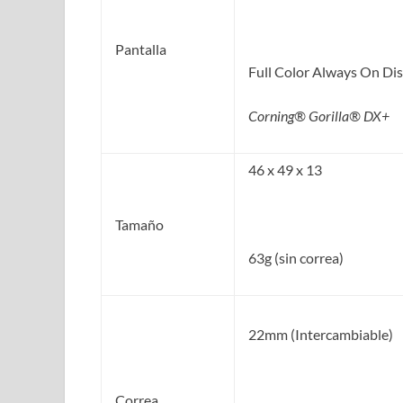
Pantalla
Full Color Always On Di
Corning® Gorilla® DX+
46 x 49 x 13
Tamaño
63g (sin correa)
22mm (Intercambiable)
Correa