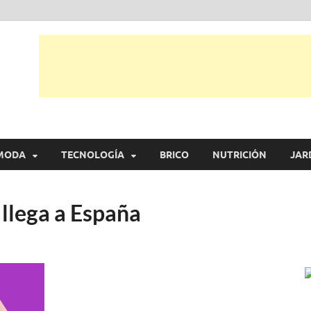
tual
trarás, ideas, consejos y novedades de decoración, bricolaje, belleza entr
MODA
TECNOLOGÍA
BRICO
NUTRICIÓN
JAR
llega a España