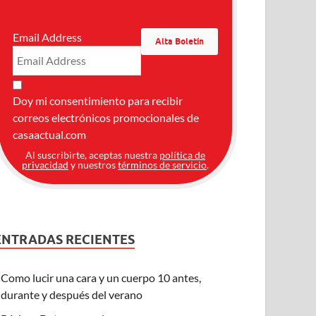
Email Address
Doy mi consentimiento para recibir
correos electrónicos promocionales de
casaactual.com
Al suscribirte, aceptas nuestra
política de
privacidad
y nuestros
términos de servicio
.
ENTRADAS RECIENTES
Como lucir una cara y un cuerpo 10 antes,
durante y después del verano