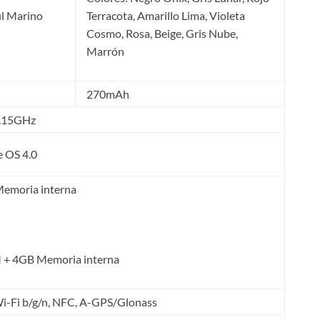
ul Marino
Terracota, Amarillo Lima, Violeta
Cosmo, Rosa, Beige, Gris Nube,
Marrón
270mAh
1.15GHz
e OS 4.0
emoria interna
+ 4GB Memoria interna
Wi-Fi b/g/n, NFC, A-GPS/Glonass