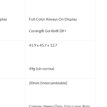
splay
Full Color Always On Display
Corning® Gorilla® DX+
41.9 x 45.7 x 12.7
49g (sin correa)
20mm (Intercambiable)
Colores: Negro Ónix, Gris Lunar, Rojo