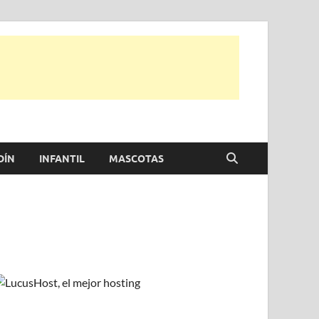
e otras, para disfrutar de la viada y de tu casa.
DÍN
INFANTIL
MASCOTAS