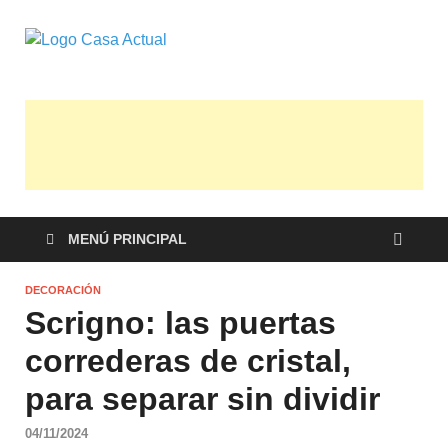
casa actual
En Casaactual.com encontrarás, ideas,
consejos y novedades de decoración,
bricolaje, belleza entre otras, para
disfrutar de la viada y de tu casa.
MENÚ PRINCIPAL
DECORACIÓN
Scrigno: las puertas
correderas de cristal,
para separar sin dividir
04/11/2024