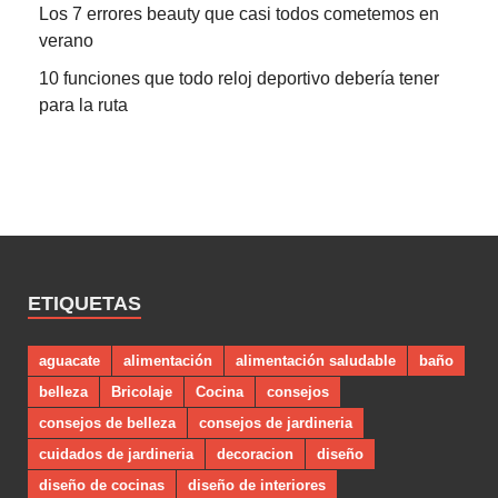
Los 7 errores beauty que casi todos cometemos en
verano
10 funciones que todo reloj deportivo debería tener
para la ruta
ETIQUETAS
aguacate
alimentación
alimentación saludable
baño
belleza
Bricolaje
Cocina
consejos
consejos de belleza
consejos de jardineria
cuidados de jardineria
decoracion
diseño
diseño de cocinas
diseño de interiores