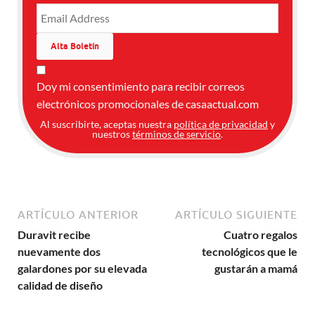
Doy mi consentimiento para recibir correos
electrónicos promocionales de casaactual.com
Al suscribirte, aceptas nuestra
política de privacidad
y
nuestros
términos de servicio
.
ARTÍCULO ANTERIOR
ARTÍCULO SIGUIENTE
Duravit recibe
Cuatro regalos
nuevamente dos
tecnológicos que le
galardones por su elevada
gustarán a mamá
calidad de diseño