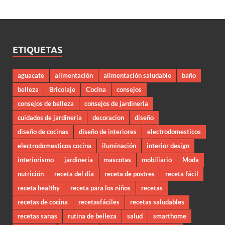
ETIQUETAS
aguacate
alimentación
alimentación saludable
baño
belleza
Bricolaje
Cocina
consejos
consejos de belleza
consejos de jardineria
cuidados de jardineria
decoracion
diseño
diseño de cocinas
diseño de interiores
electrodomesticos
electrodomesticos cocina
iluminación
interior design
interiorismo
jardineria
mascotas
mobiliario
Moda
nutrición
receta del día
receta de postres
receta fácil
receta healthy
receta para los niños
recetas
recetas de cocina
recetasfáciles
recetas saludables
recetas sanas
rutina de belleza
salud
smarthome