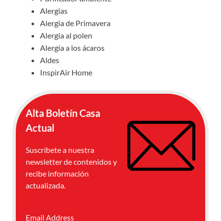
Alergias
Alergia de Primavera
Alergia al polen
Alergia a los ácaros
Aldes
InspirAir Home
Alta Boletín Casa
Actual
Suscríbete a nuestra
newsletter de contenidos y
recibe información
actualizada.
Email Address