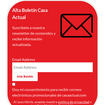
Alta Boletín Casa
Actual
Suscríbete a nuestra
newsletter de contenidos y
recibe información
actualizada.
Email Address
Doy mi consentimiento para recibir correos
electrónicos promocionales de casaactual.com
Al suscribirte, aceptas nuestra
política de privacidad
y