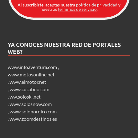
Al suscribirte, aceptas nuestra
política de privacidad
y
nuestros
términos de servicio
.
YA CONOCES NUESTRA RED DE PORTALES
WEB?
www.infoaventura.com
,
www.motosonline.net
,
www.elmotor.net
,
www.cucaboo.com
,
ww.soloski.net
,
www.solosnow.com
,
www.solonordico.com
,
www.zoomdestinos.es