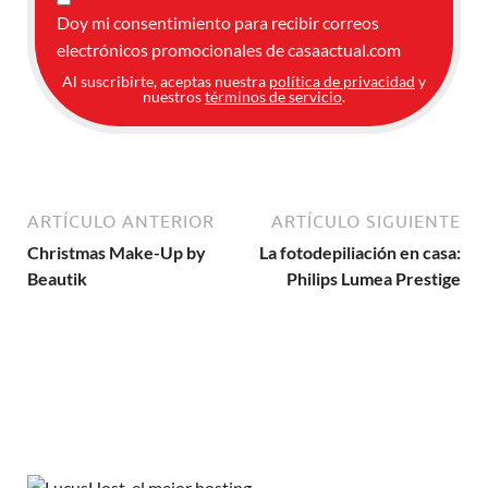
Doy mi consentimiento para recibir correos
electrónicos promocionales de casaactual.com
Al suscribirte, aceptas nuestra
política de privacidad
y
nuestros
términos de servicio
.
ARTÍCULO ANTERIOR
ARTÍCULO SIGUIENTE
Christmas Make-Up by
La fotodepiliación en casa:
Beautik
Philips Lumea Prestige