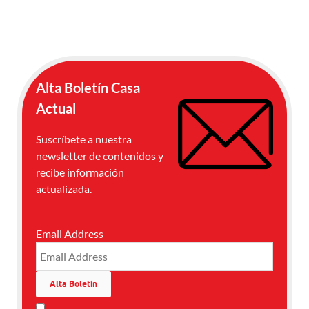
Alta Boletín Casa
Actual
Suscríbete a nuestra
newsletter de contenidos y
recibe información
actualizada.
Email Address