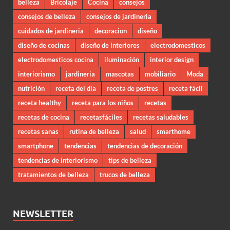
belleza
Bricolaje
Cocina
consejos
consejos de belleza
consejos de jardineria
cuidados de jardineria
decoracion
diseño
diseño de cocinas
diseño de interiores
electrodomesticos
electrodomesticos cocina
iluminación
interior design
interiorismo
jardineria
mascotas
mobiliario
Moda
nutrición
receta del día
receta de postres
receta fácil
receta healthy
receta para los niños
recetas
recetas de cocina
recetasfáciles
recetas saludables
recetas sanas
rutina de belleza
salud
smarthome
smartphone
tendencias
tendencias de decoración
tendencias de interiorismo
tips de belleza
tratamientos de belleza
trucos de belleza
NEWSLETTER