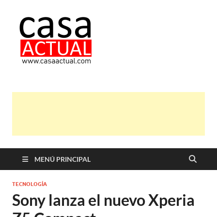
casa actual
En Casaactual.com encontrarás,
ideas, consejos y novedades de
decoración, bricolaje, belleza entre
otras, para disfrutar de la viada y de
tu casa.
MENÚ PRINCIPAL
TECNOLOGÍA
Sony lanza el nuevo Xperia