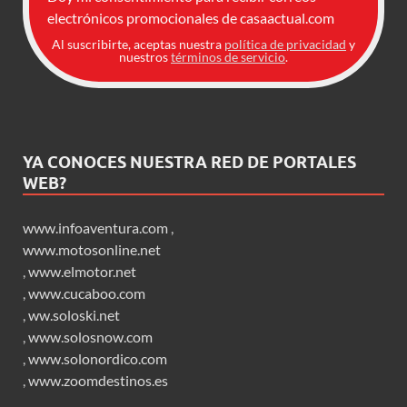
electrónicos promocionales de casaactual.com
Al suscribirte, aceptas nuestra
política de privacidad
y
nuestros
términos de servicio
.
YA CONOCES NUESTRA RED DE PORTALES
WEB?
www.infoaventura.com
,
www.motosonline.net
,
www.elmotor.net
,
www.cucaboo.com
,
ww.soloski.net
,
www.solosnow.com
,
www.solonordico.com
,
www.zoomdestinos.es