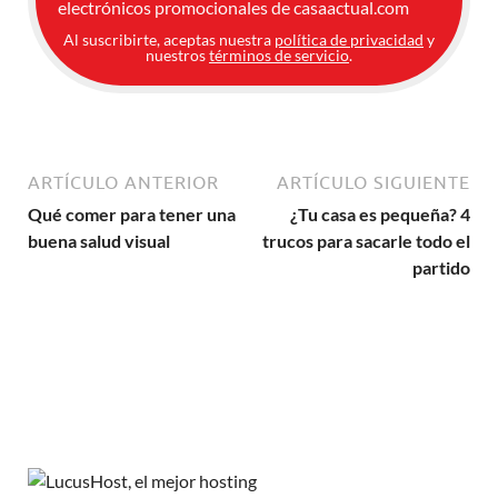
electrónicos promocionales de casaactual.com
Al suscribirte, aceptas nuestra
política de privacidad
y
nuestros
términos de servicio
.
ARTÍCULO ANTERIOR
ARTÍCULO SIGUIENTE
Qué comer para tener una
¿Tu casa es pequeña? 4
buena salud visual
trucos para sacarle todo el
partido