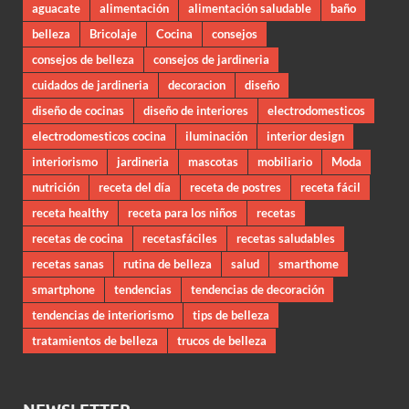
aguacate
alimentación
alimentación saludable
baño
belleza
Bricolaje
Cocina
consejos
consejos de belleza
consejos de jardineria
cuidados de jardineria
decoracion
diseño
diseño de cocinas
diseño de interiores
electrodomesticos
electrodomesticos cocina
iluminación
interior design
interiorismo
jardineria
mascotas
mobiliario
Moda
nutrición
receta del día
receta de postres
receta fácil
receta healthy
receta para los niños
recetas
recetas de cocina
recetasfáciles
recetas saludables
recetas sanas
rutina de belleza
salud
smarthome
smartphone
tendencias
tendencias de decoración
tendencias de interiorismo
tips de belleza
tratamientos de belleza
trucos de belleza