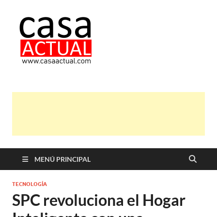
casa actual
En Casaactual.com encontrarás,
ideas, consejos y novedades de
decoración, bricolaje, belleza entre
otras, para disfrutar de la viada y de
tu casa.
MENÚ PRINCIPAL
TECNOLOGÍA
SPC revoluciona el Hogar