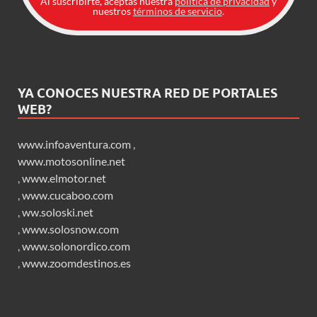
Al suscribirte, aceptas nuestra
política de privacidad
y
nuestros
términos de servicio
.
YA CONOCES NUESTRA RED DE PORTALES
WEB?
www.infoaventura.com
,
www.motosonline.net
,
www.elmotor.net
,
www.cucaboo.com
,
ww.soloski.net
,
www.solosnow.com
,
www.solonordico.com
,
www.zoomdestinos.es