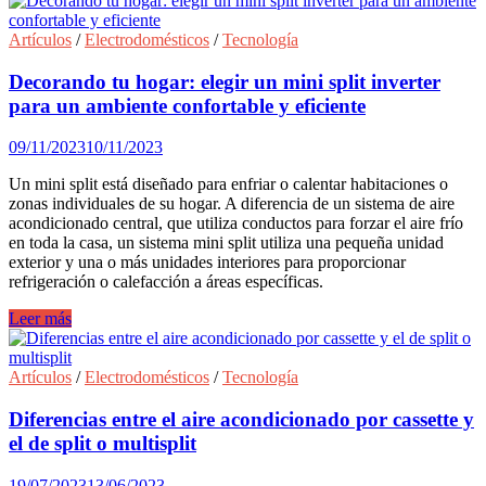
Artículos
/
Electrodomésticos
/
Tecnología
Decorando tu hogar: elegir un mini split inverter
para un ambiente confortable y eficiente
09/11/2023
10/11/2023
Un mini split está diseñado para enfriar o calentar habitaciones o
zonas individuales de su hogar. A diferencia de un sistema de aire
acondicionado central, que utiliza conductos para forzar el aire frío
en toda la casa, un sistema mini split utiliza una pequeña unidad
exterior y una o más unidades interiores para proporcionar
refrigeración o calefacción a áreas específicas.
Decorando
Leer más
tu
hogar:
elegir
Artículos
/
Electrodomésticos
/
Tecnología
un
mini
Diferencias entre el aire acondicionado por cassette y
split
el de split o multisplit
inverter
para
19/07/2023
13/06/2023