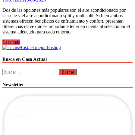
un
ambiente
Dos de las opciones más populares son el aire acondicionado por
confortable
cassette y el aire acondicionado split y multisplit. Si bien ambos
y
sistemas ofrecen beneficios de enfriamiento y confort, presentan
eficiente
diferencias clave que es importante tener en cuenta al seleccionar el
sistema adecuado para cada entorno.
Diferencias
Leer más
entre
el
aire
Busca en Casa Actual
acondicionado
por
Buscar:
cassette
y
Newsletter
el
de
split
Alta Boletín Casa Actual
o
multisplit
Suscríbete a nuestra newsletter de contenidos y recibe información
actualizada.