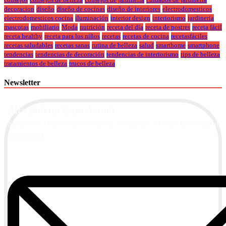
decoracion
diseño
diseño de cocinas
diseño de interiores
electrodomesticos
electrodomesticos cocina
iluminación
interior design
interiorismo
jardineria
mascotas
mobiliario
Moda
nutrición
receta del día
receta de postres
receta fácil
receta healthy
receta para los niños
recetas
recetas de cocina
recetasfáciles
recetas saludables
recetas sanas
rutina de belleza
salud
smarthome
smartphone
tendencias
tendencias de decoración
tendencias de interiorismo
tips de belleza
tratamientos de belleza
trucos de belleza
Newsletter
Alta Boletín Casa Actual
Suscríbete a nuestra newsletter de contenidos y recibe información
actualizada.