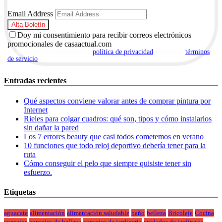
Email Address
Doy mi consentimiento para recibir correos electrónicos
promocionales de casaactual.com
Al suscribirte, aceptas nuestra
política de privacidad
y nuestros
términos
de servicio
.
Entradas recientes
Qué aspectos conviene valorar antes de comprar pintura por
Internet
Rieles para colgar cuadros: qué son, tipos y cómo instalarlos
sin dañar la pared
Los 7 errores beauty que casi todos cometemos en verano
10 funciones que todo reloj deportivo debería tener para la
ruta
Cómo conseguir el pelo que siempre quisiste tener sin
esfuerzo.
Etiquetas
aguacate
alimentación
alimentación saludable
baño
belleza
Bricolaje
Cocina
consejos
consejos de belleza
consejos de jardineria
cuidados de jardineria