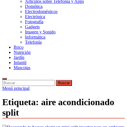
Artículos sobre Telefonía y Apps
Domótica
Electrodomésticos
Electrónica
Fotografía
Gadgets
Imagen y Sonido
Informática
Telefonía
Brico
Nutrición
Jardín
Infantil
Mascotas
Buscar:
Menú principal
Etiqueta:
aire acondicionado
split