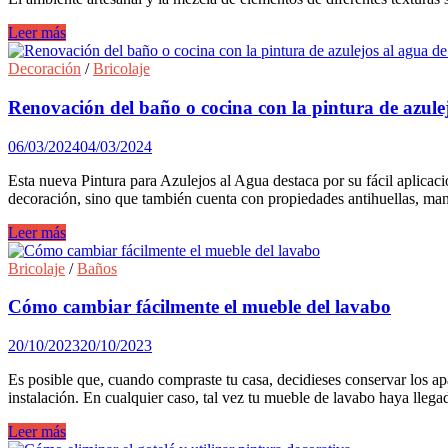
DIY
Leer más
para
dar
Decoración
/
Bricolaje
un
toque
Renovación del baño o cocina con la pintura de azule
envejecido
a
06/03/2024
04/03/2024
un
marco
Esta nueva Pintura para Azulejos al Agua destaca por su fácil aplica
de
decoración, sino que también cuenta con propiedades antihuellas, mant
madera
Renovación
Leer más
del
baño
Bricolaje
/
Baños
o
cocina
Cómo cambiar fácilmente el mueble del lavabo
con
la
20/10/2023
20/10/2023
pintura
de
Es posible que, cuando compraste tu casa, decidieses conservar los ap
azulejos
instalación. En cualquier caso, tal vez tu mueble de lavabo haya llegado
al
agua
Cómo
Leer más
de