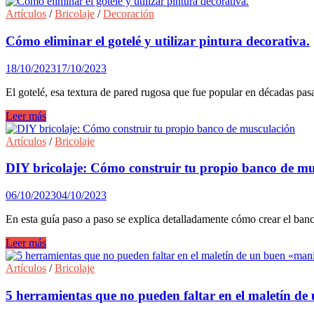
cambiar
Bruguer.
fácilmente
Artículos
/
Bricolaje
/
Decoración
el
mueble
Cómo eliminar el gotelé y utilizar pintura decorativa.
del
lavabo
18/10/2023
17/10/2023
El gotelé, esa textura de pared rugosa que fue popular en décadas pas
Cómo
Leer más
eliminar
el
Artículos
/
Bricolaje
gotelé
y
DIY bricolaje: Cómo construir tu propio banco de m
utilizar
pintura
06/10/2023
04/10/2023
decorativa.
En esta guía paso a paso se explica detalladamente cómo crear el ba
DIY
Leer más
bricolaje:
Cómo
Artículos
/
Bricolaje
construir
tu
5 herramientas que no pueden faltar en el maletín d
propio