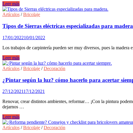
autoadhesivos.
Paso
Leer más
a
Paso
Artículos
/
Bricolaje
para
construir
Tipos de Sierras eléctricas especializadas para madera
un
arenero
17/01/2022
10/01/2022
para
los
Los trabajos de carpintería pueden ser muy diversos, pues la madera e
niños.
Tipos
Leer más
de
Sierras
Artículos
/
Bricolaje
/
Decoración
eléctricas
especializadas
¿Pintar según la luz? cómo hacerlo para acertar siem
para
madera.
27/12/2021
17/12/2021
Renovar, crear distintos ambientes, reformar… ¡Con la pintura podemo
dejarnos …
¿Pintar
Leer más
según
la
Artículos
/
Bricolaje
/
Decoración
luz?