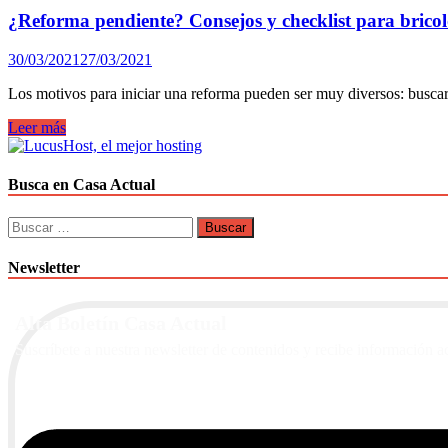
cómo
¿Reforma pendiente? Consejos y checklist para brico
hacerlo
para
30/03/2021
27/03/2021
acertar
siempre.
Los motivos para iniciar una reforma pueden ser muy diversos: buscar
¿Reforma
Leer más
pendiente?
Consejos
y
Busca en Casa Actual
checklist
para
Buscar:
bricolovers
amateurs
Newsletter
Alta Boletín Casa Actual
Suscríbete a nuestra newsletter de contenidos y recibe información a