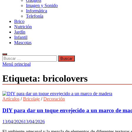
Gadgets
Imagen y Sonido
Informática
Telefonía
Brico
Nutrición
Jardín
Infantil
Mascotas
Buscar:
Menú principal
Etiqueta:
bricolovers
Artículos
/
Bricolaje
/
Decoración
DIY para dar un toque envejecido a un marco de ma
13/04/2026
13/04/2026
El ambiente artesanal y la mezcla de elementos de diferentes textura