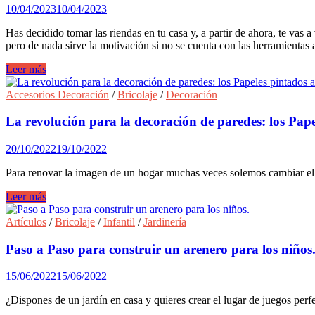
banco
10/04/2023
10/04/2023
de
musculación
Has decidido tomar las riendas en tu casa y, a partir de ahora, te vas
pero de nada sirve la motivación si no se cuenta con las herramienta
5
Leer más
herramientas
que
Accesorios Decoración
/
Bricolaje
/
Decoración
no
pueden
La revolución para la decoración de paredes: los Pap
faltar
en
20/10/2022
19/10/2022
el
maletín
Para renovar la imagen de un hogar muchas veces solemos cambiar el 
de
un
La
Leer más
buen
revolución
«manitas»
para
Artículos
/
Bricolaje
/
Infantil
/
Jardinería
la
decoración
Paso a Paso para construir un arenero para los niños
de
paredes:
15/06/2022
15/06/2022
los
Papeles
¿Dispones de un jardín en casa y quieres crear el lugar de juegos pe
pintados