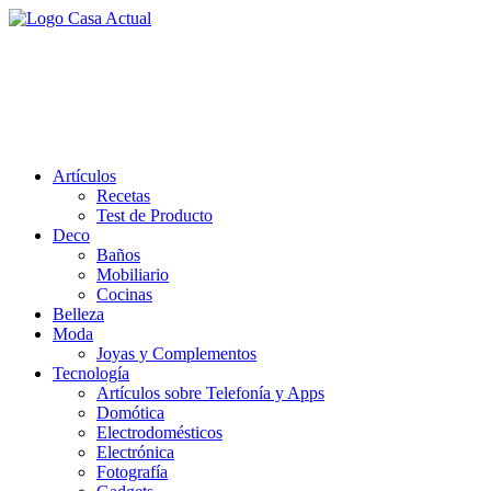
Saltar
al
casa actual
contenido
En Casaactual.com encontrarás, ideas, consejos y novedades de decoració
Artículos
Recetas
Test de Producto
Deco
Baños
Mobiliario
Cocinas
Belleza
Moda
Joyas y Complementos
Tecnología
Artículos sobre Telefonía y Apps
Domótica
Electrodomésticos
Electrónica
Fotografía