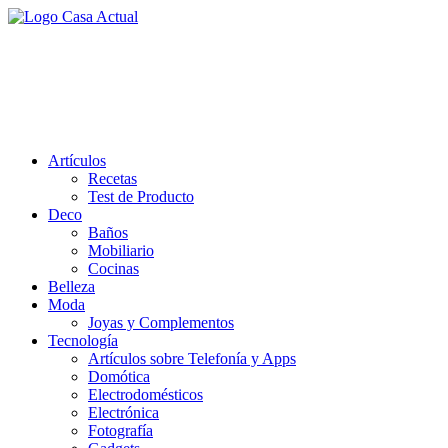
Saltar
al
casa actual
contenido
En Casaactual.com encontrarás, ideas, consejos y novedades de
decoración, bricolaje, belleza entre otras, para disfrutar de la viada y
de tu casa.
Artículos
Recetas
Test de Producto
Deco
Baños
Mobiliario
Cocinas
Belleza
Moda
Joyas y Complementos
Tecnología
Artículos sobre Telefonía y Apps
Domótica
Electrodomésticos
Electrónica
Fotografía