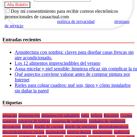
Doy mi consentimiento para recibir correos electrónicos
promocionales de casaactual.com
Al suscribirte, aceptas nuestra
política de privacidad
y nuestros
términos
de servicio
.
Entradas recientes
Arquitectura con sombra: claves para diseñar casas frescas sin
aire acondicionado.
Los 12 alimentos imprescindibles del verano
Agua micelar y piel sensible: limpieza eficaz sin complicar la r
Qué aspectos conviene valorar antes de comprar pintura por
Internet
Rieles para colgar cuadros: qué son, tipos y cómo instalarlos
sin dañar la pared
Etiquetas
aguacate
alimentación
alimentación saludable
baño
belleza
Bricolaje
Cocina
consejos
consejos de belleza
consejos de jardineria
cuidados de jardineria
decoracion
diseño
diseño de cocinas
diseño de interiores
electrodomesticos
electrodomesticos cocina
iluminación
interior design
interiorismo
jardineria