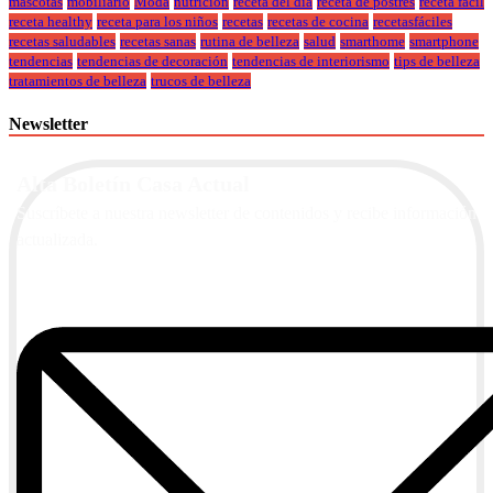
mascotas
mobiliario
Moda
nutrición
receta del día
receta de postres
receta fácil
receta healthy
receta para los niños
recetas
recetas de cocina
recetasfáciles
recetas saludables
recetas sanas
rutina de belleza
salud
smarthome
smartphone
tendencias
tendencias de decoración
tendencias de interiorismo
tips de belleza
tratamientos de belleza
trucos de belleza
Newsletter
Alta Boletín Casa Actual
Suscríbete a nuestra newsletter de contenidos y recibe información
actualizada.