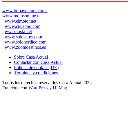
www.infoaventura.com
,
www.motosonline.net
,
www.elmotor.net
,
www.cucaboo.com
,
ww.soloski.net
,
www.solosnow.com
,
www.solonordico.com
,
www.zoomdestinos.es
Sobre Casa Actual
Contactar con Casa Actual
Política de cookies (UE)
Términos y condiciones
Todos los derechos reservados Casa Actual 2025
Funciona con
WordPress
y
HitMag
.