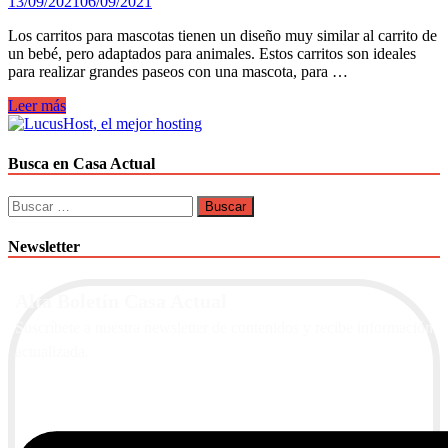
13/09/2021
06/09/2021
Los carritos para mascotas tienen un diseño muy similar al carrito de
un bebé, pero adaptados para animales. Estos carritos son ideales
para realizar grandes paseos con una mascota, para …
¿Cómo
Leer más
lograr
un
paseo
Busca en Casa Actual
perfecto
para
Buscar:
la
mascota?
Newsletter
Alta Boletín Casa Actual
Suscríbete a nuestra newsletter de contenidos y recibe información
actualizada.