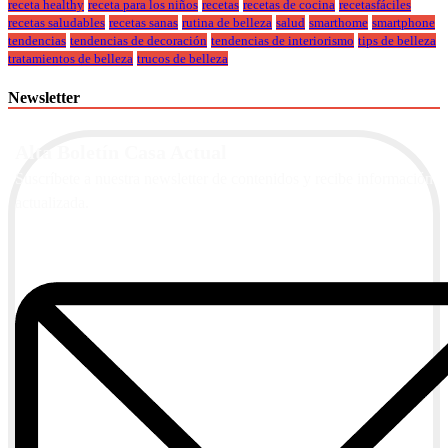
receta healthy
receta para los niños
recetas
recetas de cocina
recetasfáciles
recetas saludables
recetas sanas
rutina de belleza
salud
smarthome
smartphone
tendencias
tendencias de decoración
tendencias de interiorismo
tips de belleza
tratamientos de belleza
trucos de belleza
Newsletter
Alta Boletín Casa Actual
Suscríbete a nuestra newsletter de contenidos y recibe información
actualizada.