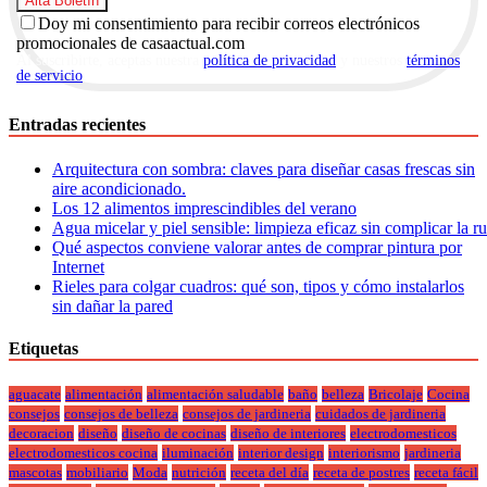
Doy mi consentimiento para recibir correos electrónicos
promocionales de casaactual.com
Al suscribirte, aceptas nuestra
política de privacidad
y nuestros
términos
de servicio
.
Entradas recientes
Arquitectura con sombra: claves para diseñar casas frescas sin
aire acondicionado.
Los 12 alimentos imprescindibles del verano
Agua micelar y piel sensible: limpieza eficaz sin complicar la r
Qué aspectos conviene valorar antes de comprar pintura por
Internet
Rieles para colgar cuadros: qué son, tipos y cómo instalarlos
sin dañar la pared
Etiquetas
aguacate
alimentación
alimentación saludable
baño
belleza
Bricolaje
Cocina
consejos
consejos de belleza
consejos de jardineria
cuidados de jardineria
decoracion
diseño
diseño de cocinas
diseño de interiores
electrodomesticos
electrodomesticos cocina
iluminación
interior design
interiorismo
jardineria
mascotas
mobiliario
Moda
nutrición
receta del día
receta de postres
receta fácil