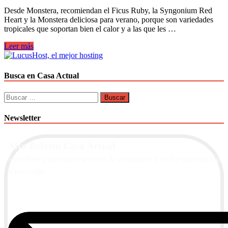
Desde Monstera, recomiendan el Ficus Ruby, la Syngonium Red
Heart y la Monstera deliciosa para verano, porque son variedades
tropicales que soportan bien el calor y a las que les …
3
Leer más
plantas
a
las
Busca en Casa Actual
que
les
Buscar:
gusta
mucho
Newsletter
el
clima
cálido
Alta Boletín Casa Actual
y
húmedo
Suscríbete a nuestra newsletter de contenidos y recibe información
actualizada.