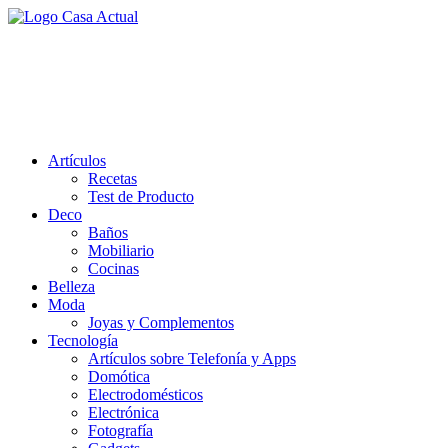
Saltar
al
casa actual
contenido
En Casaactual.com encontrarás, ideas, consejos y novedades de
decoración, bricolaje, belleza entre otras, para disfrutar de la viada y
de tu casa.
Artículos
Recetas
Test de Producto
Deco
Baños
Mobiliario
Cocinas
Belleza
Moda
Joyas y Complementos
Tecnología
Artículos sobre Telefonía y Apps
Domótica
Electrodomésticos
Electrónica
Fotografía