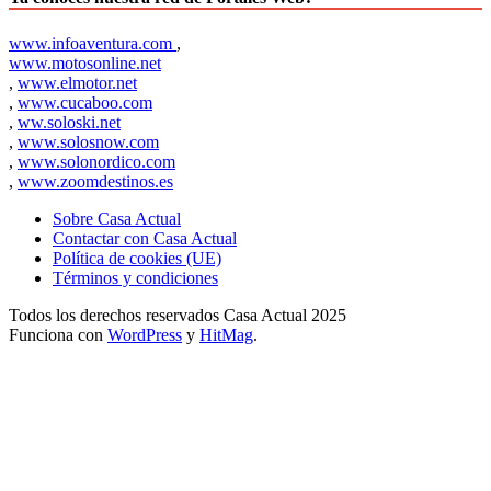
www.infoaventura.com
,
www.motosonline.net
,
www.elmotor.net
,
www.cucaboo.com
,
ww.soloski.net
,
www.solosnow.com
,
www.solonordico.com
,
www.zoomdestinos.es
Sobre Casa Actual
Contactar con Casa Actual
Política de cookies (UE)
Términos y condiciones
Todos los derechos reservados Casa Actual 2025
Funciona con
WordPress
y
HitMag
.