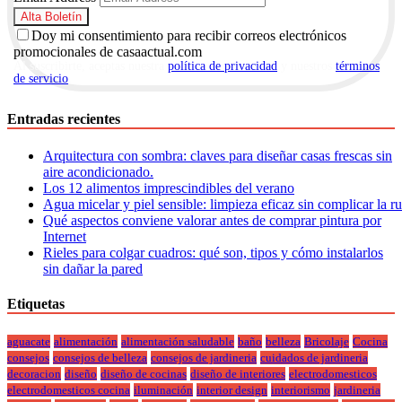
Doy mi consentimiento para recibir correos electrónicos
promocionales de casaactual.com
Al suscribirte, aceptas nuestra
política de privacidad
y nuestros
términos
de servicio
.
Entradas recientes
Arquitectura con sombra: claves para diseñar casas frescas sin
aire acondicionado.
Los 12 alimentos imprescindibles del verano
Agua micelar y piel sensible: limpieza eficaz sin complicar la r
Qué aspectos conviene valorar antes de comprar pintura por
Internet
Rieles para colgar cuadros: qué son, tipos y cómo instalarlos
sin dañar la pared
Etiquetas
aguacate
alimentación
alimentación saludable
baño
belleza
Bricolaje
Cocina
consejos
consejos de belleza
consejos de jardineria
cuidados de jardineria
decoracion
diseño
diseño de cocinas
diseño de interiores
electrodomesticos
electrodomesticos cocina
iluminación
interior design
interiorismo
jardineria