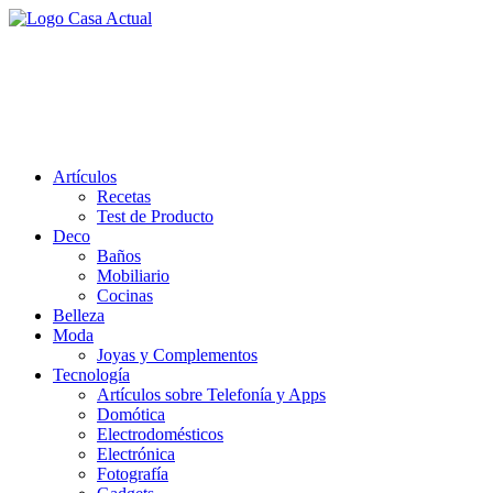
Saltar
al
casa actual
contenido
En Casaactual.com encontrarás, ideas, consejos y novedades de
decoración, bricolaje, belleza entre otras, para disfrutar de la viada y
de tu casa.
Artículos
Recetas
Test de Producto
Deco
Baños
Mobiliario
Cocinas
Belleza
Moda
Joyas y Complementos
Tecnología
Artículos sobre Telefonía y Apps
Domótica
Electrodomésticos
Electrónica
Fotografía