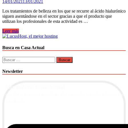
14/01/2021
13/01/2021
Los tratamientos de belleza en los que se recurre al ácido hialurónico
siguen asentándose en el sector gracias a que el producto que
utilizan los profesionales de esta actividad es …
El
Leer más
ácido
hialurónico,
un
Busca en Casa Actual
aliado
totalmente
Buscar:
natural
para
Newsletter
reavivar
la
piel
Alta Boletín Casa Actual
Suscríbete a nuestra newsletter de contenidos y recibe información
actualizada.