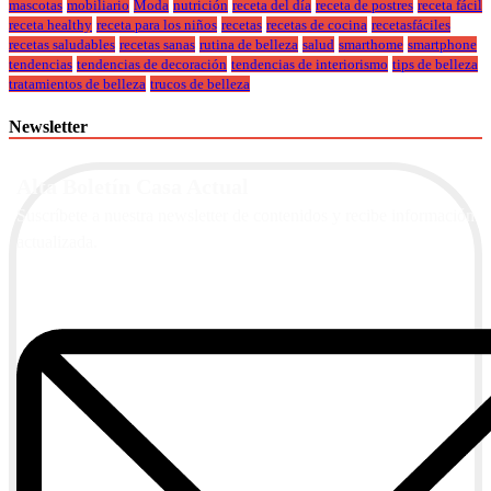
mascotas
mobiliario
Moda
nutrición
receta del día
receta de postres
receta fácil
receta healthy
receta para los niños
recetas
recetas de cocina
recetasfáciles
recetas saludables
recetas sanas
rutina de belleza
salud
smarthome
smartphone
tendencias
tendencias de decoración
tendencias de interiorismo
tips de belleza
tratamientos de belleza
trucos de belleza
Newsletter
Alta Boletín Casa Actual
Suscríbete a nuestra newsletter de contenidos y recibe información
actualizada.