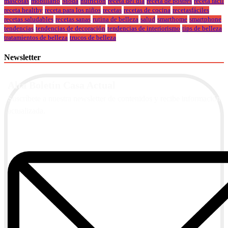
mascotas
mobiliario
Moda
nutrición
receta del día
receta de postres
receta fácil
receta healthy
receta para los niños
recetas
recetas de cocina
recetasfáciles
recetas saludables
recetas sanas
rutina de belleza
salud
smarthome
smartphone
tendencias
tendencias de decoración
tendencias de interiorismo
tips de belleza
tratamientos de belleza
trucos de belleza
Newsletter
Alta Boletín Casa Actual
Suscríbete a nuestra newsletter de contenidos y recibe información
actualizada.