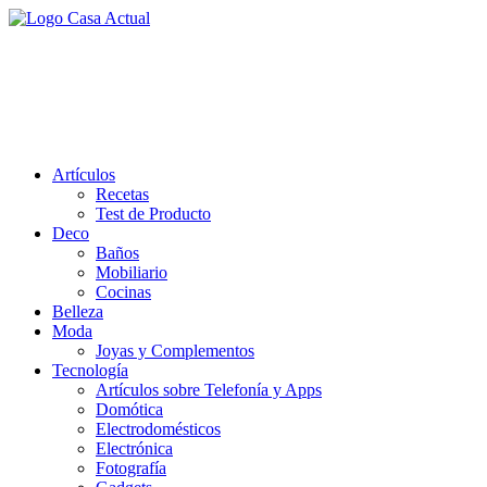
Saltar
al
casa actual
contenido
En Casaactual.com encontrarás, ideas, consejos y novedades de
decoración, bricolaje, belleza entre otras, para disfrutar de la viada y
de tu casa.
Artículos
Recetas
Test de Producto
Deco
Baños
Mobiliario
Cocinas
Belleza
Moda
Joyas y Complementos
Tecnología
Artículos sobre Telefonía y Apps
Domótica
Electrodomésticos
Electrónica
Fotografía