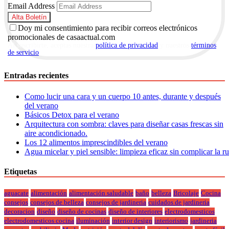
Email Address
Doy mi consentimiento para recibir correos electrónicos
promocionales de casaactual.com
Al suscribirte, aceptas nuestra
política de privacidad
y nuestros
términos
de servicio
.
Entradas recientes
Como lucir una cara y un cuerpo 10 antes, durante y después
del verano
Básicos Detox para el verano
Arquitectura con sombra: claves para diseñar casas frescas sin
aire acondicionado.
Los 12 alimentos imprescindibles del verano
Agua micelar y piel sensible: limpieza eficaz sin complicar la r
Etiquetas
aguacate
alimentación
alimentación saludable
baño
belleza
Bricolaje
Cocina
consejos
consejos de belleza
consejos de jardineria
cuidados de jardineria
decoracion
diseño
diseño de cocinas
diseño de interiores
electrodomesticos
electrodomesticos cocina
iluminación
interior design
interiorismo
jardineria