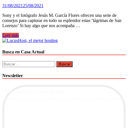
31/08/2021
25/08/2021
Sony y el fotógrafo Jesús M. García Flores ofrecen una serie de
consejos para capturar en todo su esplendor estas ’lágrimas de San
Lorenzo’ Si hay algo que nos acompaña …
Como
Leer más
fotografiar
Perseidas.
Apps
Busca en Casa Actual
que
te
Buscar:
ayudaran
Newsletter
Alta Boletín Casa Actual
Suscríbete a nuestra newsletter de contenidos y recibe información
actualizada.