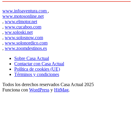
www.infoaventura.com
,
www.motosonline.net
,
www.elmotor.net
,
www.cucaboo.com
,
ww.soloski.net
,
www.solosnow.com
,
www.solonordico.com
,
www.zoomdestinos.es
Sobre Casa Actual
Contactar con Casa Actual
Política de cookies (UE)
Términos y condiciones
Todos los derechos reservados Casa Actual 2025
Funciona con
WordPress
y
HitMag
.