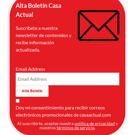
Alta Boletín Casa
Actual
Suscríbete a nuestra
newsletter de contenidos y
recibe información
actualizada.
Email Address
Doy mi consentimiento para recibir correos
electrónicos promocionales de casaactual.com
Al suscribirte, aceptas nuestra
política de privacidad
y
nuestros
términos de servicio
.