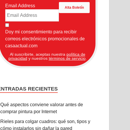
Email Address
Doy mi consentimiento para recibir
correos electrónicos promocionales de
casaactual.com
Al suscribirte, aceptas nuestra
política de
privacidad
y nuestros
términos de servicio
.
ENTRADAS RECIENTES
Qué aspectos conviene valorar antes de
comprar pintura por Internet
Rieles para colgar cuadros: qué son, tipos y
cómo instalarlos sin dañar la pared