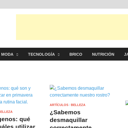
al
s, ideas, consejos y novedades de decoración, bricolaje, belleza entre
MODA
TECNOLOGÍA
BRICO
NUTRICIÓN
J
ARTÍCULOS
/
BELLEZA
¿Sabemos
BELLEZA
genos: qué
desmaquillar
áles utilizar
correctamente