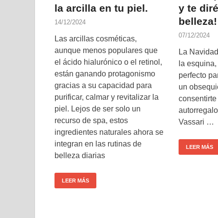
la arcilla en tu piel.
y te dir
belleza!
14/12/2024
07/12/2024
Las arcillas cosméticas,
aunque menos populares que
La Navidad 
el ácido hialurónico o el retinol,
la esquina,
están ganando protagonismo
perfecto pa
gracias a su capacidad para
un obsequi
purificar, calmar y revitalizar la
consentirt
piel. Lejos de ser solo un
autorregalo
recurso de spa, estos
Vassari …
ingredientes naturales ahora se
integran en las rutinas de
LEER MÁS
belleza diarias
LEER MÁS