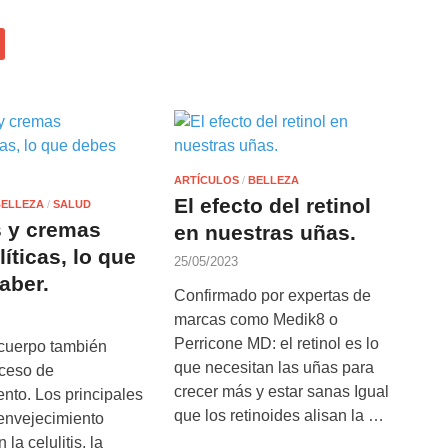
ARTÍCULOS
/
BELLEZA
El efecto del retinol
BELLEZA
/
SALUD
s y cremas
en nuestras uñas.
líticas, lo que
25/05/2023
aber.
Confirmado por expertas de
marcas como Medik8 o
Perricone MD: el retinol es lo
 cuerpo también
que necesitan las uñas para
oceso de
crecer más y estar sanas Igual
nto. Los principales
que los retinoides alisan la …
 envejecimiento
 la celulitis, la