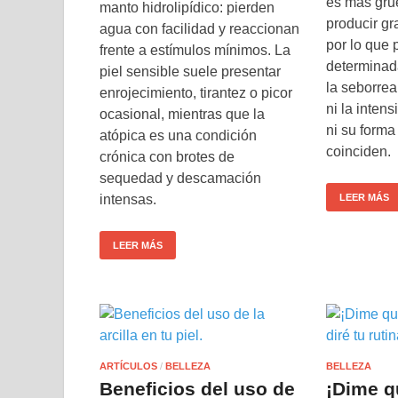
es más gru
manto hidrolipídico: pierden
producir gr
agua con facilidad y reaccionan
por lo que
frente a estímulos mínimos. La
determinad
piel sensible suele presentar
la seborrea
enrojecimiento, tirantez o picor
ni la inten
ocasional, mientras que la
ni su forma
atópica es una condición
coinciden.
crónica con brotes de
sequedad y descamación
intensas.
LEER MÁS
LEER MÁS
ARTÍCULOS
/
BELLEZA
BELLEZA
Beneficios del uso de
¡Dime q