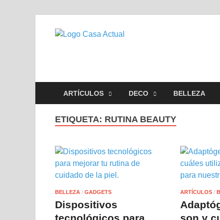
casa actu
En Casaactual.com encontrará
ARTÍCULOS
DECO
BELLEZA
ETIQUETA:
RUTINA BEAUTY
BELLEZA
/
GADGETS
ARTÍCULOS
/
Dispositivos
Adaptó
tecnológicos para
son y cu