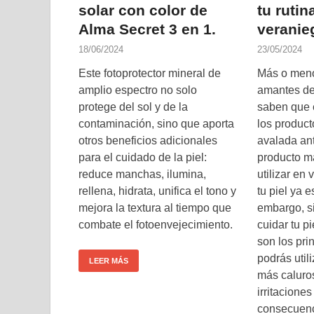
solar con color de
tu rutin
Alma Secret 3 en 1.
veranie
18/06/2024
23/05/2024
Este fotoprotector mineral de
Más o meno
amplio espectro no solo
amantes de
protege del sol y de la
saben que e
contaminación, sino que aporta
los product
otros beneficios adicionales
avalada ant
para el cuidado de la piel:
producto m
reduce manchas, ilumina,
utilizar en
rellena, hidrata, unifica el tono y
tu piel ya e
mejora la textura al tiempo que
embargo, si
combate el fotoenvejecimiento.
cuidar tu p
son los pri
podrás util
LEER MÁS
más caluros
irritaciones
consecuenc