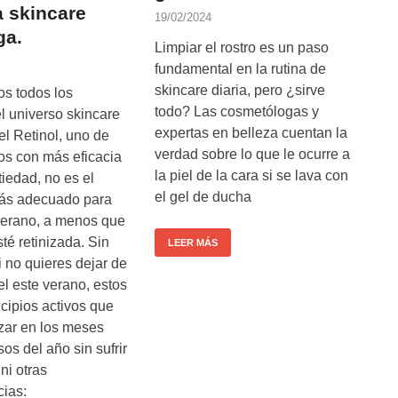
a skincare
19/02/2024
ga.
Limpiar el rostro es un paso
fundamental en la rutina de
skincare diaria, pero ¿sirve
s todos los
todo? Las cosmetólogas y
l universo skincare
expertas en belleza cuentan la
l Retinol, uno de
verdad sobre lo que le ocurre a
os con más eficacia
la piel de la cara si se lava con
iedad, no es el
el gel de ducha
ás adecuado para
 verano, a menos que
sté retinizada. Sin
LEER MÁS
 no quieres dejar de
iel este verano, estos
ncipios activos que
izar en los meses
os del año sin sufrir
 ni otras
ias: