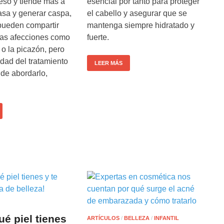
eso y tiende más a
esencial por tanto para proteger
asa y generar caspa,
el cabello y asegurar que se
 pueden compartir
mantenga siempre hidratado y
as afecciones como
fuerte.
 o la picazón, pero
sidad del tratamiento
LEER MÁS
 de abordarlo,
ué piel tienes
ARTÍCULOS
/
BELLEZA
/
INFANTIL