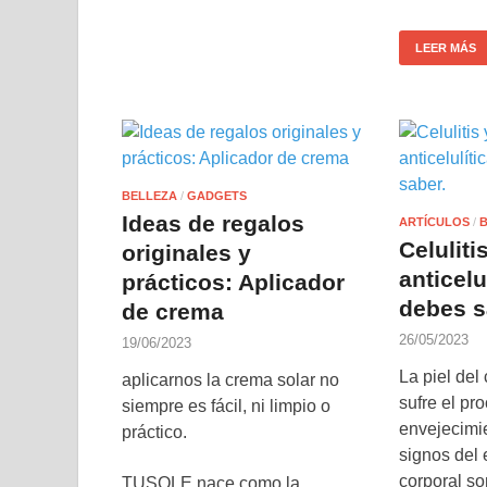
LEER MÁS
BELLEZA
/
GADGETS
Ideas de regalos
ARTÍCULOS
/
Celuliti
originales y
anticelu
prácticos: Aplicador
debes s
de crema
26/05/2023
19/06/2023
La piel del
aplicarnos la crema solar no
sufre el pr
siempre es fácil, ni limpio o
envejecimie
práctico.
signos del
corporal son
TUSOLE nace como la