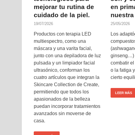
mejorar tu rutina de
en prim
cuidado de la piel.
nuestra 
19/07/2026
25/05/2026
Productos con terapia LED
Los adaptó
multiespectro, como una
compuestos
máscara y una varita facial,
(ashwagandh
junto con una depiladora de luz
ginseng…) 
pulsada y un limpiador facial
combatir el
ultrasónico, conforman los
o la fatiga
cuatro artículos que integran la
cierto equi
Skincare Collection de Create,
permitiendo que todos los
LEER MÁS
apasionados de la belleza
puedan incorporar tratamientos
avanzados sin moverse de
casa.