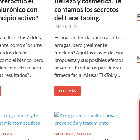
teractúa el
Belleza y cosmética. Te
alurónico con
contamos los secretos
ncipio activo?
del Face Taping.
24/10/2022
milia de los ácidos,
Es una tendencia para tratar las
ante, como sí ocurre
arrugas, pero ¿realmente
dos los demás.
funciona? Aquí las claves de esta
como el blanco, pero
propuesta y sus posibles efectos
ene mezclarlo para
adversos Productos para lograr
us resultados? …
firmeza facial Al usar TikTok y …
LEER MÁS
ELLEZA
ARTÍCULOS
/
BELLEZA