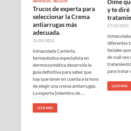
Dime qué
ARTÍCULOS
/
BELLEZA
Trucos de experta para
y te diré
seleccionar la Crema
tratamie
antiarrugas más
27/10/2021
adecuada.
Inmaculada 
11/04/2022
diferentes 
faciales que
Inmaculada Canterla,
de cuál sea 
farmacéutica especialista en
tratamiento
dermocosmética desarrolla la
para tratar
guía definitiva para saber que
hay que tener en cuenta a la hora
de elegir una crema antiarrugas.
LEER MÁS
La experta (miembro de …
LEER MÁS