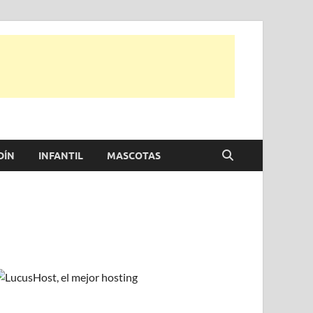
e otras, para disfrutar de la viada y de tu casa.
DÍN
INFANTIL
MASCOTAS