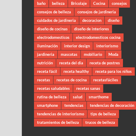
baño
belleza
Bricolaje
Cocina
consejos
consejos de belleza
consejos de jardineria
cuidados de jardineria
decoracion
diseño
diseño de cocinas
diseño de interiores
electrodomesticos
electrodomesticos cocina
iluminación
interior design
interiorismo
jardineria
mascotas
mobiliario
Moda
nutrición
receta del día
receta de postres
receta fácil
receta healthy
receta para los niños
recetas
recetas de cocina
recetasfáciles
recetas saludables
recetas sanas
rutina de belleza
salud
smarthome
smartphone
tendencias
tendencias de decoración
tendencias de interiorismo
tips de belleza
tratamientos de belleza
trucos de belleza