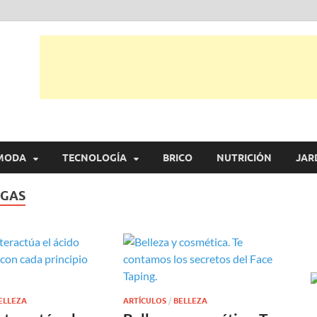
tual
trarás, ideas, consejos y novedades de decoración, bricolaje, belleza entr
MODA
TECNOLOGÍA
BRICO
NUTRICIÓN
JAR
UGAS
ELLEZA
ARTÍCULOS
/
BELLEZA