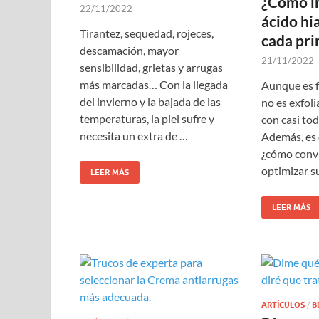
¿Cómo in
22/11/2022
ácido hi
Tirantez, sequedad, rojeces,
cada pri
descamación, mayor
21/11/2022
sensibilidad, grietas y arrugas
más marcadas… Con la llegada
Aunque es fa
del invierno y la bajada de las
no es exfoli
temperaturas, la piel sufre y
con casi to
necesita un extra de …
Además, es 
¿cómo convi
optimizar s
LEER MÁS
LEER MÁS
ARTÍCULOS
/
B