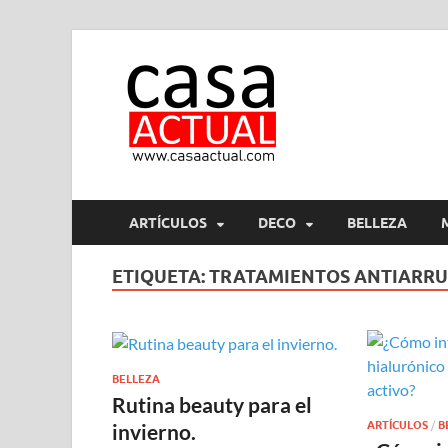
casa ac
En Casaactual.com encon
ARTÍCULOS
DECO
BELLEZA
ETIQUETA:
TRATAMIENTOS ANTIARR
BELLEZA
Rutina beauty para el
ARTÍCULOS
/
B
invierno.