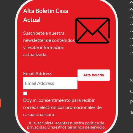
w
w
Alta Boletín Casa
,
Actual
,
,
Suscríbete a nuestra
,
newsletter de contenidos
,
y recibe información
,
actualizada.
Email Address
S
C
Doy mi consentimiento para recibir
P
correos electrónicos promocionales de
T
casaactual.com
Al suscribirte, aceptas nuestra
política de
privacidad
y nuestros
términos de servicio
.