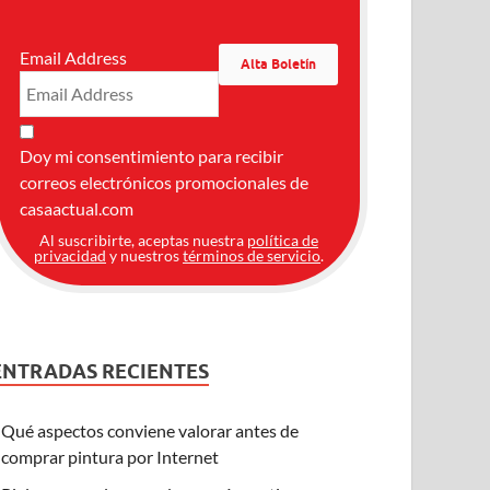
Email Address
Doy mi consentimiento para recibir
correos electrónicos promocionales de
casaactual.com
Al suscribirte, aceptas nuestra
política de
privacidad
y nuestros
términos de servicio
.
ENTRADAS RECIENTES
Qué aspectos conviene valorar antes de
comprar pintura por Internet