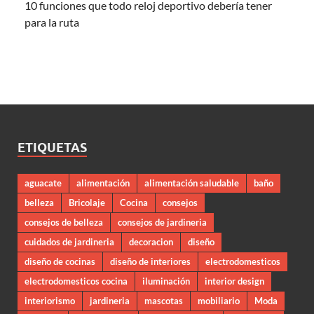
10 funciones que todo reloj deportivo debería tener
para la ruta
ETIQUETAS
aguacate
alimentación
alimentación saludable
baño
belleza
Bricolaje
Cocina
consejos
consejos de belleza
consejos de jardineria
cuidados de jardineria
decoracion
diseño
diseño de cocinas
diseño de interiores
electrodomesticos
electrodomesticos cocina
iluminación
interior design
interiorismo
jardineria
mascotas
mobiliario
Moda