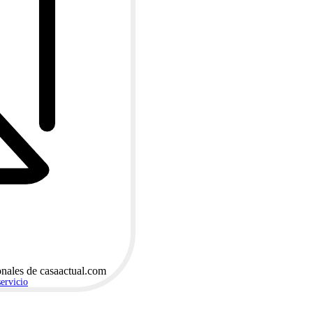
onales de casaactual.com
servicio
.