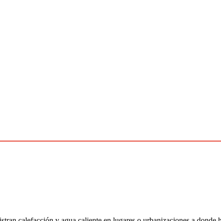
istran calefacción y agua caliente en lugares o urbanizaciones a donde