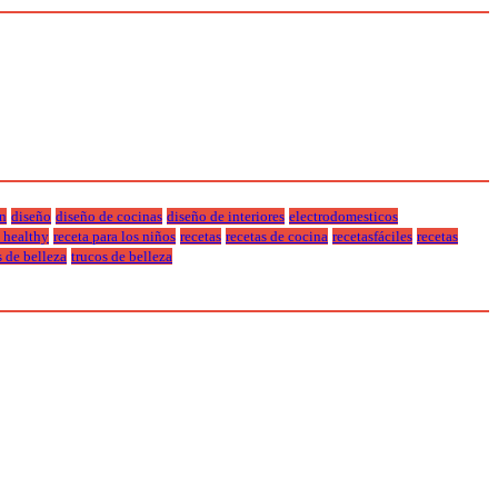
n
diseño
diseño de cocinas
diseño de interiores
electrodomesticos
a healthy
receta para los niños
recetas
recetas de cocina
recetasfáciles
recetas
s de belleza
trucos de belleza