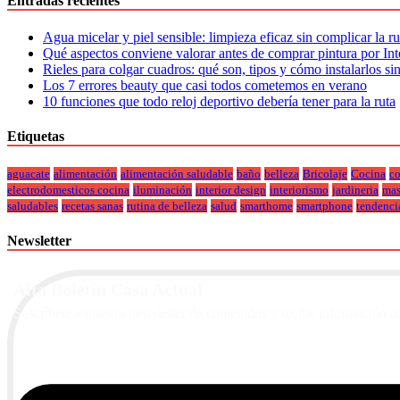
Entradas recientes
Agua micelar y piel sensible: limpieza eficaz sin complicar la r
Qué aspectos conviene valorar antes de comprar pintura por Int
Rieles para colgar cuadros: qué son, tipos y cómo instalarlos si
Los 7 errores beauty que casi todos cometemos en verano
10 funciones que todo reloj deportivo debería tener para la ruta
Etiquetas
aguacate
alimentación
alimentación saludable
baño
belleza
Bricolaje
Cocina
co
electrodomesticos cocina
iluminación
interior design
interiorismo
jardineria
mas
saludables
recetas sanas
rutina de belleza
salud
smarthome
smartphone
tendenci
Newsletter
Alta Boletín Casa Actual
Suscríbete a nuestra newsletter de contenidos y recibe información a