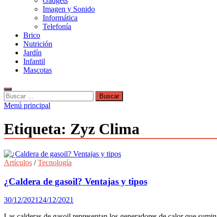
Gadgets
Imagen y Sonido
Informática
Telefonía
Brico
Nutrición
Jardín
Infantil
Mascotas
Buscar:
Menú principal
Etiqueta:
Zyz Clima
Artículos
/
Tecnología
¿Caldera de gasoil? Ventajas y tipos
30/12/2021
24/12/2021
Las calderas de gasoil representan los generadores de calor que sumin