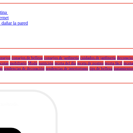
utina
ernet
n dañar la pared
nsejos
consejos de belleza
consejos de jardineria
cuidados de jardineria
decoracio
cotas
mobiliario
Moda
nutrición
receta del día
receta de postres
receta fácil
recet
as
tendencias de decoración
tendencias de interiorismo
tips de belleza
tratamiento
ctualizada.