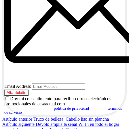
Email Address
Doy mi consentimiento para recibir correos electrónicos
promocionales de casaactual.com
Al suscribirte, aceptas nuestra
política de privacidad
y nuestros
términos
de servicio
.
Navegación
Artículo anterior
Truco de belleza: Cabello liso sin plancha
Artículo siguiente
Devolo amplia la señal Wi-Fi en todo el hogar
de