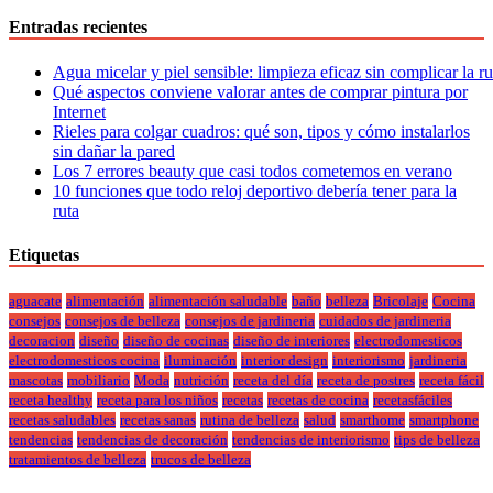
Entradas recientes
Agua micelar y piel sensible: limpieza eficaz sin complicar la r
Qué aspectos conviene valorar antes de comprar pintura por
Internet
Rieles para colgar cuadros: qué son, tipos y cómo instalarlos
sin dañar la pared
Los 7 errores beauty que casi todos cometemos en verano
10 funciones que todo reloj deportivo debería tener para la
ruta
Etiquetas
aguacate
alimentación
alimentación saludable
baño
belleza
Bricolaje
Cocina
consejos
consejos de belleza
consejos de jardineria
cuidados de jardineria
decoracion
diseño
diseño de cocinas
diseño de interiores
electrodomesticos
electrodomesticos cocina
iluminación
interior design
interiorismo
jardineria
mascotas
mobiliario
Moda
nutrición
receta del día
receta de postres
receta fácil
receta healthy
receta para los niños
recetas
recetas de cocina
recetasfáciles
recetas saludables
recetas sanas
rutina de belleza
salud
smarthome
smartphone
tendencias
tendencias de decoración
tendencias de interiorismo
tips de belleza
tratamientos de belleza
trucos de belleza