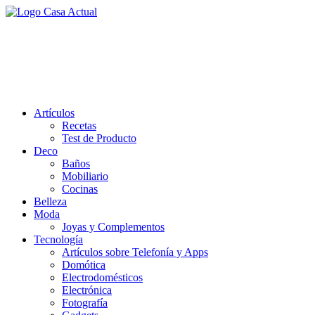
Saltar
al
casa actual
contenido
En Casaactual.com encontrarás, ideas, consejos y novedades de
decoración, bricolaje, belleza entre otras, para disfrutar de la viada y
de tu casa.
Artículos
Recetas
Test de Producto
Deco
Baños
Mobiliario
Cocinas
Belleza
Moda
Joyas y Complementos
Tecnología
Artículos sobre Telefonía y Apps
Domótica
Electrodomésticos
Electrónica
Fotografía