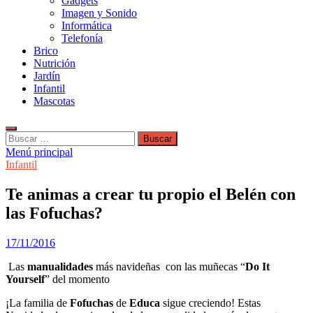
Gadgets
Imagen y Sonido
Informática
Telefonía
Brico
Nutrición
Jardín
Infantil
Mascotas
Buscar:
Menú principal
Infantil
Te animas a crear tu propio el Belén con
las Fofuchas?
17/11/2016
Las
manualidades
más navideñas con las muñecas “
Do It
Yourself
” del momento
¡La familia de
Fofuchas
de
Educa
sigue creciendo! Estas