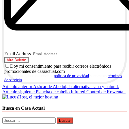
Email Address
Doy mi consentimiento para recibir correos electrónicos
promocionales de casaactual.com
Al suscribirte, aceptas nuestra
política de privacidad
y nuestros
términos
de servicio
.
Navegación
Artículo anterior
Azúcar de Abedul, la alternativa sana y natural.
Artículo siguiente
Plancha de cabello Infrared Control de Rowenta .
de
entradas
Busca en Casa Actual
Buscar: