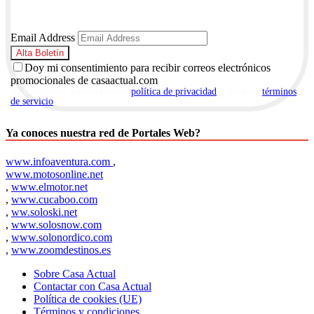
Email Address
Doy mi consentimiento para recibir correos electrónicos
promocionales de casaactual.com
Al suscribirte, aceptas nuestra
política de privacidad
y nuestros
términos
de servicio
.
Ya conoces nuestra red de Portales Web?
www.infoaventura.com
,
www.motosonline.net
,
www.elmotor.net
,
www.cucaboo.com
,
ww.soloski.net
,
www.solosnow.com
,
www.solonordico.com
,
www.zoomdestinos.es
Sobre Casa Actual
Contactar con Casa Actual
Política de cookies (UE)
Términos y condiciones