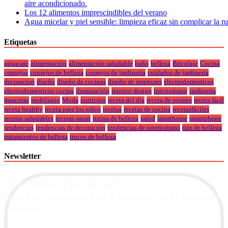
aire acondicionado.
Los 12 alimentos imprescindibles del verano
Agua micelar y piel sensible: limpieza eficaz sin complicar la r
Etiquetas
aguacate
alimentación
alimentación saludable
baño
belleza
Bricolaje
Cocina
consejos
consejos de belleza
consejos de jardineria
cuidados de jardineria
decoracion
diseño
diseño de cocinas
diseño de interiores
electrodomesticos
electrodomesticos cocina
iluminación
interior design
interiorismo
jardineria
mascotas
mobiliario
Moda
nutrición
receta del día
receta de postres
receta fácil
receta healthy
receta para los niños
recetas
recetas de cocina
recetasfáciles
recetas saludables
recetas sanas
rutina de belleza
salud
smarthome
smartphone
tendencias
tendencias de decoración
tendencias de interiorismo
tips de belleza
tratamientos de belleza
trucos de belleza
Newsletter
Alta Boletín Casa Actual
Suscríbete a nuestra newsletter de contenidos y recibe información
actualizada.