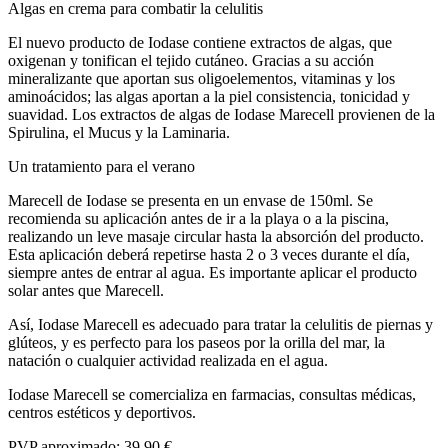
Algas en crema para combatir la celulitis
El nuevo producto de Iodase contiene extractos de algas, que
oxigenan y tonifican el tejido cutáneo. Gracias a su acción
mineralizante que aportan sus oligoelementos, vitaminas y los
aminoácidos; las algas aportan a la piel consistencia, tonicidad y
suavidad. Los extractos de algas de Iodase Marecell provienen de la
Spirulina, el Mucus y la Laminaria.
Un tratamiento para el verano
Marecell de Iodase se presenta en un envase de 150ml. Se
recomienda su aplicación antes de ir a la playa o a la piscina,
realizando un leve masaje circular hasta la absorción del producto.
Esta aplicación deberá repetirse hasta 2 o 3 veces durante el día,
siempre antes de entrar al agua. Es importante aplicar el producto
solar antes que Marecell.
Así, Iodase Marecell es adecuado para tratar la celulitis de piernas y
glúteos, y es perfecto para los paseos por la orilla del mar, la
natación o cualquier actividad realizada en el agua.
Iodase Marecell se comercializa en farmacias, consultas médicas,
centros estéticos y deportivos.
PVP aproximado: 39,90 €.