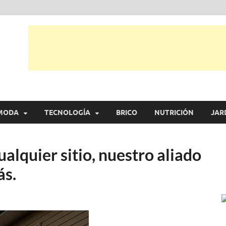
tual
trarás, ideas, consejos y novedades de decoración, bricolaje, belleza entr
MODA
TECNOLOGÍA
BRICO
NUTRICIÓN
JAR
alquier sitio, nuestro aliado
ás.