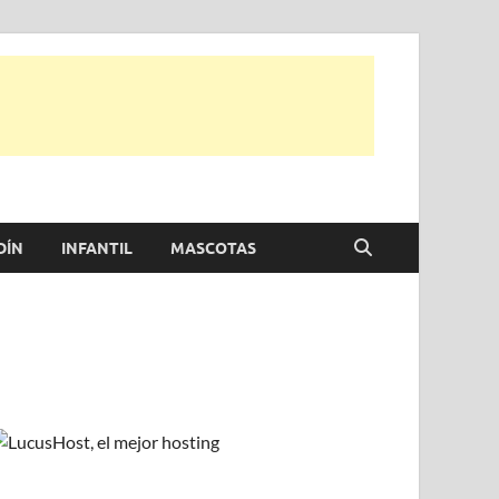
e otras, para disfrutar de la viada y de tu casa.
DÍN
INFANTIL
MASCOTAS