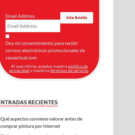
Email Address
Doy mi consentimiento para recibir
correos electrónicos promocionales de
casaactual.com
Al suscribirte, aceptas nuestra
política de
privacidad
y nuestros
términos de servicio
.
ENTRADAS RECIENTES
Qué aspectos conviene valorar antes de
comprar pintura por Internet